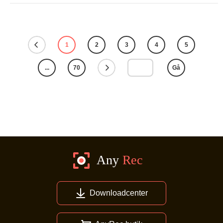
1
2
3
4
5
...
70
Gå
Downloadcenter