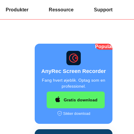
Produkter
Ressource
Support
Populær
AnyRec Screen Recorder
Fang hvert øjeblik. Optag som en
professionel.
Gratis download
Sikker download