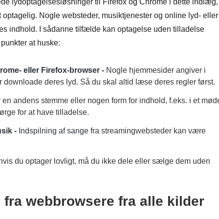
e lydoptagelsesløsninger til Firefox og Chrome i dette indlæg,
vligt optagelig. Nogle websteder, musiktjenester og online lyd- eller
es indhold. I sådanne tilfælde kan optagelse uden tilladelse
 punkter at huske:
rome- eller Firefox-browser -
Nogle hjemmesider angiver i
er downloade deres lyd. Så du skal altid læse deres regler først.
en andens stemme eller nogen form for indhold, f.eks. i et mød
rge for at have tilladelse.
sik -
Indspilning af sange
fra streamingwebsteder kan være
vis du optager lovligt, må du ikke dele eller sælge dem uden
fra webbrowsere fra alle kilder