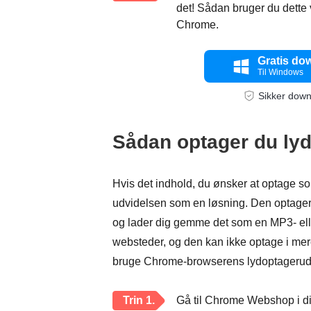
det! Sådan bruger du dette 
Chrome.
Gratis do
Til Windows
Sikker dow
Sådan optager du ly
Hvis det indhold, du ønsker at optage s
udvidelsen som en løsning. Den optager in
og lader dig gemme det som en MP3- elle
websteder, og den kan ikke optage i mere 
bruge Chrome-browserens lydoptagerudvid
Trin 1.
Gå til Chrome Webshop i d