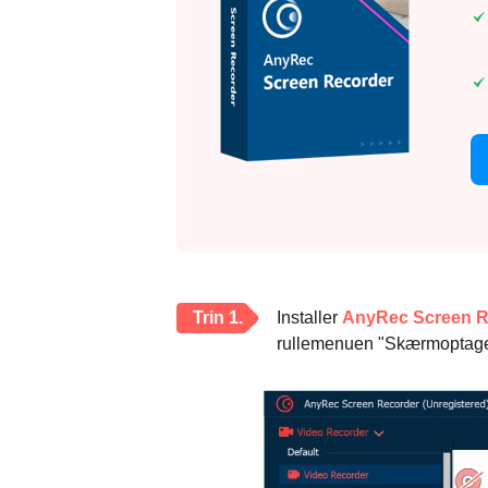
Trin 1.
Installer
AnyRec Screen R
rullemenuen "Skærmoptager