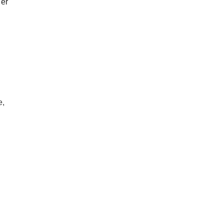
 er
e,