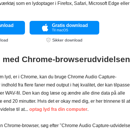
værktøj som en lydoptager i Firefox, Safari, Microsoft Edge eller
wnload
Gratis download
Til macOS
nload
Sikker download
d med Chrome-browserudvidelsen
om lyd, er i Chrome, kan du bruge Chrome Audio Capture-
dhold fra flere faner med output i høj kvalitet, der kan tilpasse
r WAV-fil. Den kan dog læse og ændre alle dine data på alle
end 20 minutter. Hvis det er okay med dig, er her trinnene til at
else til at...
optag lyd fra din computer
.
in Chrome-browser, søg efter "Chrome Audio Capture-udvidelse