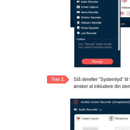
Trin 2.
Slå derefter "Systemlyd" ti
ønsker at inkludere din ste