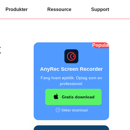
Produkter
Ressource
Support
Populær
x
AnyRec Screen Recorder
Fang hvert øjeblik. Optag som en
professionel.
Gratis download
Sikker download