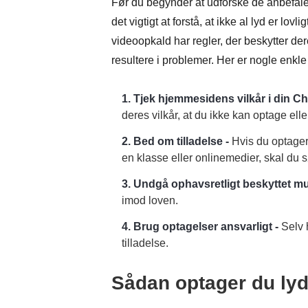
Før du begynder at udforske de anbefaled
det vigtigt at forstå, at ikke al lyd er lo
videoopkald har regler, der beskytter der
resultere i problemer. Her er nogle enkle
1. Tjek hjemmesidens vilkår i din Ch
deres vilkår, at du ikke kan optage ell
2. Bed om tilladelse -
Hvis du optager 
en klasse eller onlinemedier, skal du sø
3. Undgå ophavsretligt beskyttet mu
imod loven.
4. Brug optagelser ansvarligt -
Selv h
tilladelse.
Sådan optager du lyd 