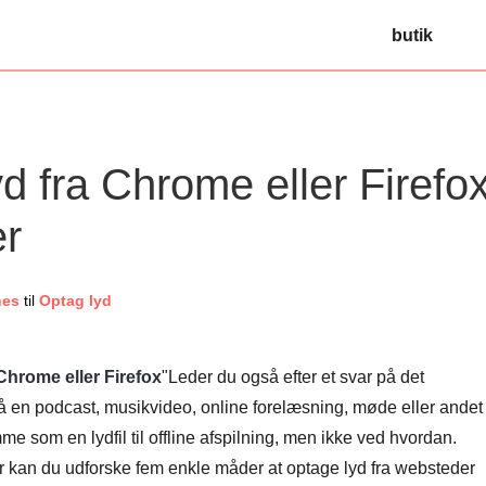
butik
d fra Chrome eller Firefo
er
nes
til
Optag lyd
Chrome eller Firefox
"Leder du også efter et svar på det
på en podcast, musikvideo, online forelæsning, møde eller andet
e som en lydfil til offline afspilning, men ikke ved hvordan.
er kan du udforske fem enkle måder at optage lyd fra websteder