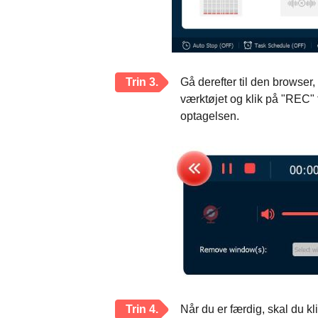
Trin 3.
Gå derefter til den browser, 
værktøjet og klik på "REC" 
optagelsen.
Trin 4.
Når du er færdig, skal du k