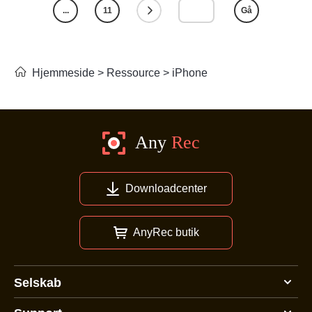
...
11
Gå
Hjemmeside
>
Ressource
>
iPhone
Downloadcenter
AnyRec butik
Selskab