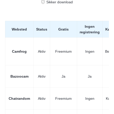
Sikker download
Ingen
Websted
Status
Gratis
Kønsf
registrering
Camfrog
Aktiv
Freemium
Ingen
Begr
Bazoocam
Aktiv
Ja
Ja
In
Chatrandom
Aktiv
Freemium
Ingen
Kun b