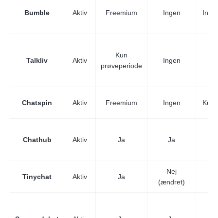
Bumble
Aktiv
Freemium
Ingen
Indb
Kun
Talkliv
Aktiv
Ingen
J
prøveperiode
Chatspin
Aktiv
Freemium
Ingen
Kun b
Chathub
Aktiv
Ja
Ja
J
Nej
Tinychat
Aktiv
Ja
In
(ændret)