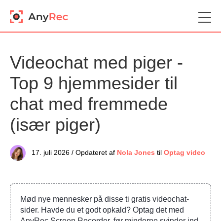
Videochat med piger -
Top 9 hjemmesider til
chat med fremmede
(især piger)
17. juli 2026 / Opdateret af
Nola Jones
til
Optag video
Mød nye mennesker på disse ti gratis videochat-
sider. Havde du et godt opkald? Optag det med
AnyRec Screen Recorder, før minderne svinder ind.