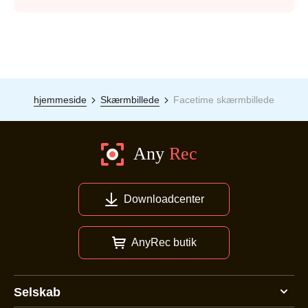
hjemmeside
Skærmbillede
Facetime skærmbillede
Downloadcenter
AnyRec butik
Selskab