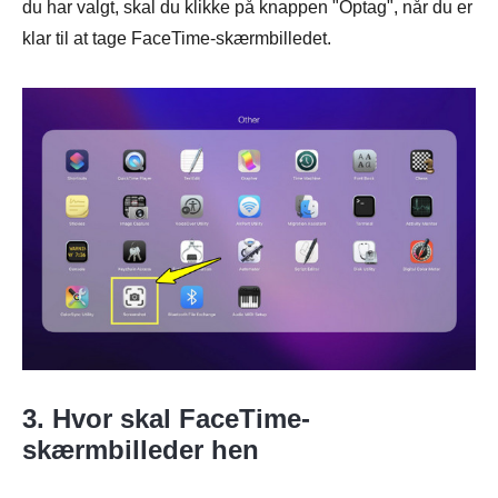
du har valgt, skal du klikke på knappen "Optag", når du er
klar til at tage FaceTime-skærmbilledet.
3. Hvor skal FaceTime-
skærmbilleder hen