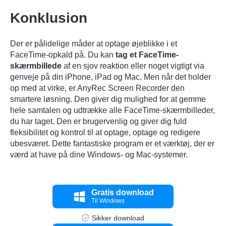
Konklusion
Der er pålidelige måder at optage øjeblikke i et
FaceTime-opkald på. Du kan
tag et FaceTime-
skærmbillede
af en sjov reaktion eller noget vigtigt via
genveje på din iPhone, iPad og Mac. Men når det holder
op med at virke, er AnyRec Screen Recorder den
Trin 4.
smartere løsning. Den giver dig mulighed for at gemme
hele samtalen og udtrække alle FaceTime-skærmbilleder,
du har taget. Den er brugervenlig og giver dig fuld
fleksibilitet og kontrol til at optage, optage og redigere
ubesværet. Dette fantastiske program er et værktøj, der er
værd at have på dine Windows- og Mac-systemer.
Gratis download
Til Windows
Sikker download