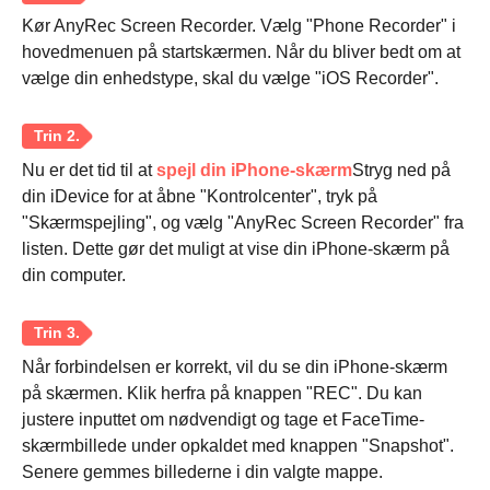
Kør AnyRec Screen Recorder. Vælg "Phone Recorder" i
Trin 2.
hovedmenuen på startskærmen. Når du bliver bedt om at
vælge din enhedstype, skal du vælge "iOS Recorder".
Nu er det tid til at
spejl din iPhone-skærm
Stryg ned på
din iDevice for at åbne "Kontrolcenter", tryk på
"Skærmspejling", og vælg "AnyRec Screen Recorder" fra
listen. Dette gør det muligt at vise din iPhone-skærm på
din computer.
Når forbindelsen er korrekt, vil du se din iPhone-skærm
på skærmen. Klik herfra på knappen "REC". Du kan
justere inputtet om nødvendigt og tage et FaceTime-
skærmbillede under opkaldet med knappen "Snapshot".
Trin 3.
Senere gemmes billederne i din valgte mappe.