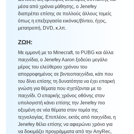
μέσα από χρόνια μάθησης, ο Jenefey
διαπρέπει επίσης σε πολλούς άλλους τομείς
όπως η επεξεργασία εικόνας/βίντεο, ήχος,
μετατροπή, DVD, κ.λπ.
ΖΩΗ:
Με εμμονή με το Minecraft, το PUBG και άλλα
παιχνίδια, ο Jenefey Aaron ξοδεύει μεγάλο
μέρος του ελεύθερου χρόνου του
απορροφημένος σε βιντεοπαιχνίδια, κάτι που
του δίνει επίσης τη δυνατότητα να έχει επαρκή
γνώση για θέματα που σχετίζονται με το
παιχνίδι. Ο επαρκής χρόνος οθόνης στον
υπολογιστή κάνει επίσης την Jenefey πιο
οξυμένη σε νέα θέματα στον τομέα της
τεχνολογίας. Επιπλέον, εκτός από παιχνίδια, η
Jenefey θέλει επίσης να αφιερώνει χρόνο για
να δοκιμάζει προγράμματα από την AnyRec,