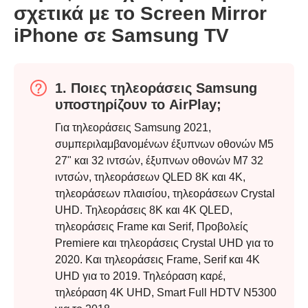
σχετικά με το Screen Mirror
Βήμα 3.
iPhone σε Samsung TV
1. Ποιες τηλεοράσεις Samsung
υποστηρίζουν το AirPlay;
Για τηλεοράσεις Samsung 2021,
συμπεριλαμβανομένων έξυπνων οθονών M5
27" και 32 ιντσών, έξυπνων οθονών M7 32
ιντσών, τηλεοράσεων QLED 8K και 4K,
τηλεοράσεων πλαισίου, τηλεοράσεων Crystal
UHD. Τηλεοράσεις 8K και 4K QLED,
τηλεοράσεις Frame και Serif, Προβολείς
Premiere και τηλεοράσεις Crystal UHD για το
2020. Και τηλεοράσεις Frame, Serif και 4K
UHD για το 2019. Τηλεόραση καρέ,
τηλεόραση 4K UHD, Smart Full HDTV N5300