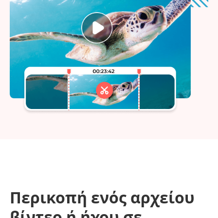
Περικοπή ενός αρχείου
βίντεο ή ήχου σε