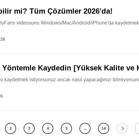
bilir mi? Tüm Çözümler 2026'da!
Fans videosunu Windows/Mac/Android/iPhone'da kaydetmek için
026
 Yöntemle Kaydedin [Yüksek Kalite ve 
deo kaydetmek istiyorsunuz ancak nasıl yapacağınızı bilmiyorsun
26
2
3
4
5
...
14