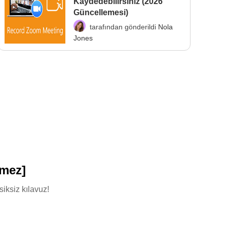
Kaydedebilirsiniz (2026
Güncellemesi)
tarafından gönderildi
Nola
Jones
kmez]
iksiz kılavuz!