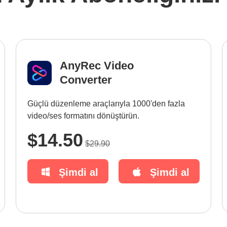
AnyRec Video
Converter
Güçlü düzenleme araçlarıyla 1000'den fazla
video/ses formatını dönüştürün.
$14.50
$29.90
Şimdi al
Şimdi al