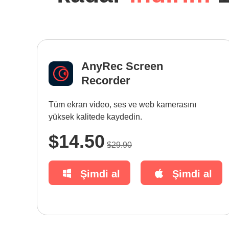
AnyRec Screen
Recorder
Tüm ekran video, ses ve web kamerasını
yüksek kalitede kaydedin.
$14.50
$29.90
Şimdi al
Şimdi al