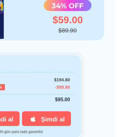
$59.00
$89.90
$194.80
%
-$99.80
$95.00
di al
Şimdi al
30-gün para iade garantisi