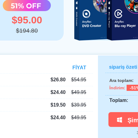
$95.00
$194.80
sipariş özeti
FİYAT
$26.80
$54.95
Ara toplam:
İndirim:
-51
$24.40
$49.95
Toplam:
$19.50
$39.95
$24.40
$49.95
Şim