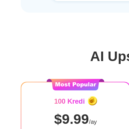
AI Ups
100 Kredi
$9.99
/ay