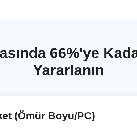
sında 66%'ye Kadar
Yararlanın
ket (Ömür Boyu/PC)