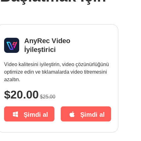
AnyRec Video
İyileştirici
Video kalitesini iyileştirin, video çözünürlüğünü
optimize edin ve tıklamalarda video titremesini
azaltın.
$20.00
$25.00
Şimdi al
Şimdi al