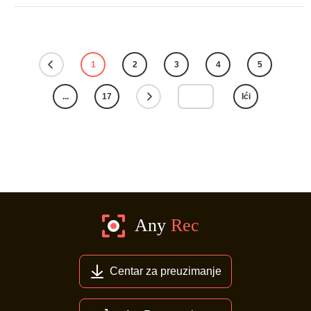
1
2
3
4
5
...
17
Ići
Centar za preuzimanje