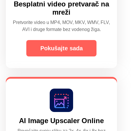
Besplatni video pretvarač na
mreži
Pretvorite video u MP4, MOV, MKV, WMV, FLV,
AVI i druge formate bez vodenog žiga.
Pokušajte sada
AI Image Upscaler Online
Povećajte svoju sliku za 2x, 4x, 6x i 8x bez