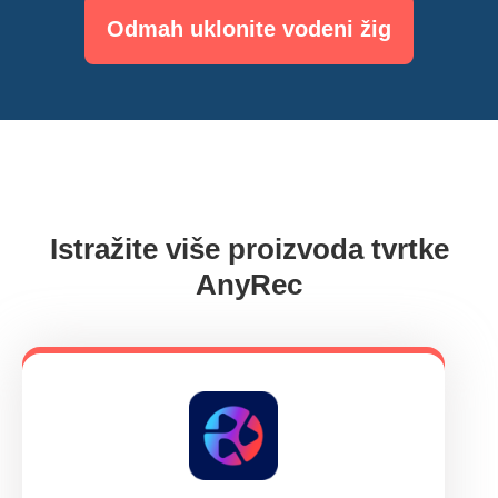
Odmah uklonite vodeni žig
Istražite više proizvoda tvrtke
AnyRec