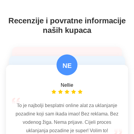
Recenzije i povratne informacije
naših kupaca
NE
Corey
Anthony
Nellie
Koristim internetski alat za uklanjanje
pozadine da izbrišem pozadinu fotografije
Isprobao sam mnoge online odstranjivače
proizvoda na prozirnu za Amazon.
pozadine, kao što su removebg, adobe express,
To je najbolji besplatni online alat za uklanjanje
Jednostavan je i brz za korištenje. Preporučit
photocissors, experte itd. Dobri su ali mi nisu
pozadine koji sam ikada imao! Bez reklama. Bez
ću ovaj alat drugim prodavačima na mreži.
prikladni. Samo vaš internetski alat odlično briše
vodenog žiga. Nema prijave. Cijeli proces
pozadinu fotografije.
uklanjanja pozadine je super! Volim to!