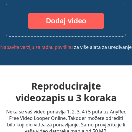
Dodaj video
za više alata za uređivanje
Nabavite verziju za radnu površinu
Reproducirajte
videozapis u 3 koraka
Neka se vaš video ponavlja 1, 2, 3, 4 i 5 puta uz AnyRec
Free Video Looper Online. Također možete odrediti
bilo koji dio videa za ponavljanje. Samo provjerite je li
vaša video datoteka manja od 50 MB.