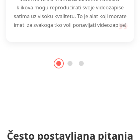
Mogućnosti duljine petlje i brzine
puta mijenja igru.
klikova mogu reproducirati svoje videozapise
reprodukcije također su fantastične!
satima uz visoku kvalitetu. To je alat koji morate
imati za svakoga tko voli ponavljati videozapise!
Često postavljana pitanja