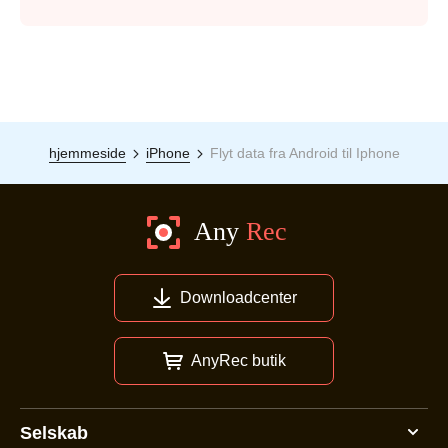
hjemmeside
iPhone
Flyt data fra Android til Iphone
Downloadcenter
AnyRec butik
Selskab