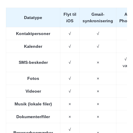
Flyt til
Gmail-
Any
Datatype
iOS
synkronisering
Phone
Kontaktpersoner
√
√
Kalender
√
√
√ (n
SMS-beskeder
√
×
værkt
Fotos
√
×
Videoer
√
×
Musik (lokale filer)
×
×
Dokumenter/filer
×
×
√
Browserbogmærker
×