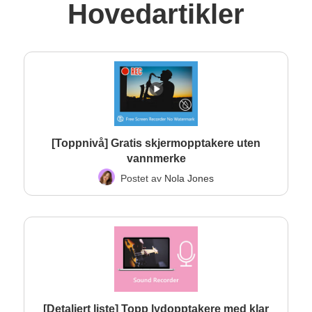
Hovedartikler
[Toppnivå] Gratis skjermopptakere uten
vannmerke
Postet av
Nola Jones
[Detaljert liste] Topp lydopptakere med klar