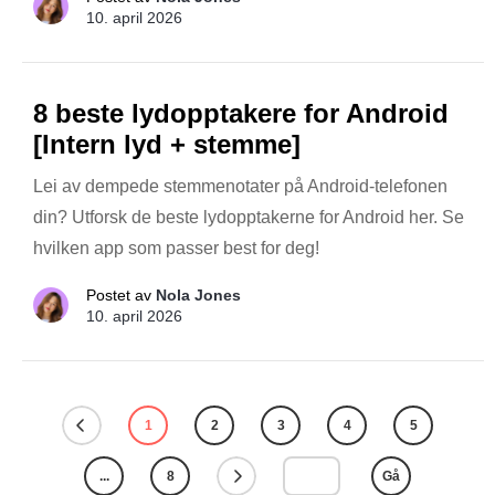
10. april 2026
8 beste lydopptakere for Android
[Intern lyd + stemme]
Lei av dempede stemmenotater på Android-telefonen
din? Utforsk de beste lydopptakerne for Android her. Se
hvilken app som passer best for deg!
Postet av
Nola Jones
10. april 2026
1
2
3
4
5
...
8
Gå