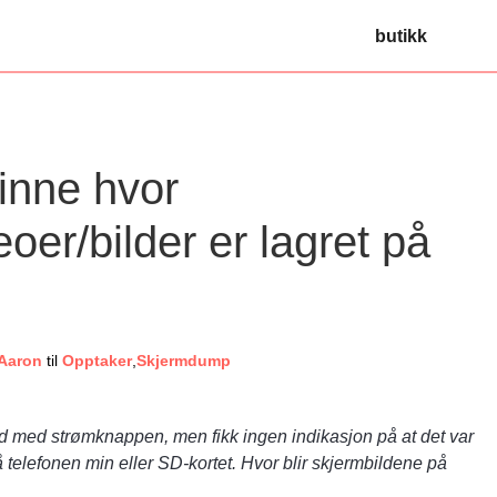
butikk
finne hvor
eoer/bilder er lagret på
 Aaron
til
Opptaker
,
Skjermdump
eld med strømknappen, men fikk ingen indikasjon på at det var
 på telefonen min eller SD-kortet. Hvor blir skjermbildene på