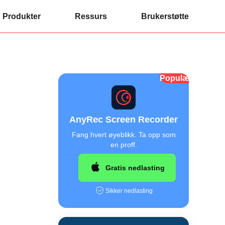
Produkter
Ressurs
Brukerstøtte
Populær
AnyRec Screen Recorder
Fang hvert øyeblikk. Ta opp som
en proff.
Gratis nedlasting
Sikker nedlasting