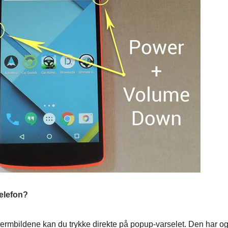
telefon?
ermbildene kan du trykke direkte på popup-varselet. Den har o