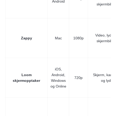
Android
skjermbilde
Video, lyd o
Zappy
Mac
1080p
skjermbilde
iOS,
Loom
Android,
Skjerm, kame
720p
skjermopptaker
Windows
og lyd
og Online