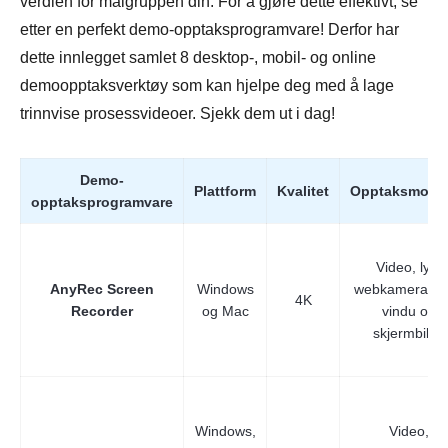
verdien for målgruppen din. For å gjøre dette effektivt, se
etter en perfekt demo-opptaksprogramvare! Derfor har
dette innlegget samlet 8 desktop-, mobil- og online
demoopptaksverktøy som kan hjelpe deg med å lage
trinnvise prosessvideoer. Sjekk dem ut i dag!
Demo-
Plattform
Kvalitet
Opptaksmodu
opptaksprogramvare
Video, lyd,
AnyRec Screen
Windows
webkamera, spi
4K
Recorder
og Mac
vindu og
skjermbilde
Windows,
Video,