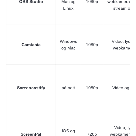
OBS Studio
Mac og
1080p
webkamera, spi
Linux
stream osv.
Windows
Video, lyd o
Camtasia
1080p
og Mac
webkamera
Screencastify
på nett
1080p
Video og lyd
Video, lyd,
iOS og
ScreenPal
720p
webkamera 