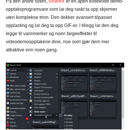
På den andre siden,
ShareX
er en åpen kildekode demo-
opptaksprogramvare som lar deg raskt ta opp skjermer
uten komplekse trinn. Den dekker avansert tilpasset
opplasting og lar deg ta opp GIF-er. I tillegg lar den deg
legge til vannmerker og noen fargeeffekter til
videodemoopptakene dine, noe som gjør dem mer
attraktive enn noen gang.