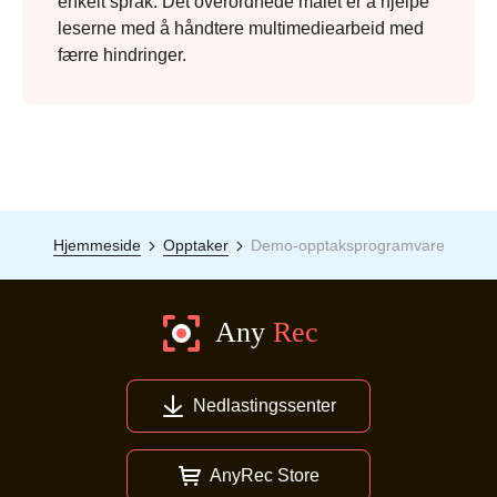
enkelt språk. Det overordnede målet er å hjelpe
leserne med å håndtere multimediearbeid med
færre hindringer.
Hjemmeside
Opptaker
Demo-opptaksprogramvare
Nedlastingssenter
AnyRec Store