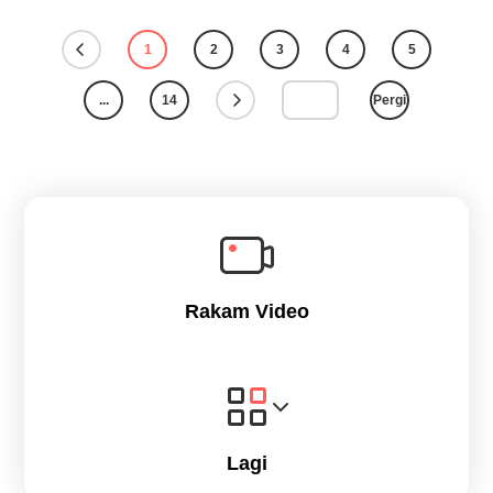
1
2
3
4
5
...
14
Pergi
Rakam Video
Lagi