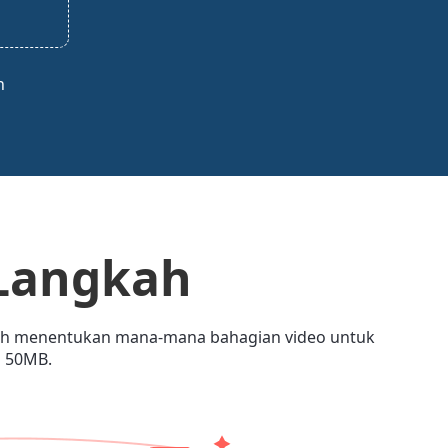
n
 Langkah
boleh menentukan mana-mana bahagian video untuk
a 50MB.