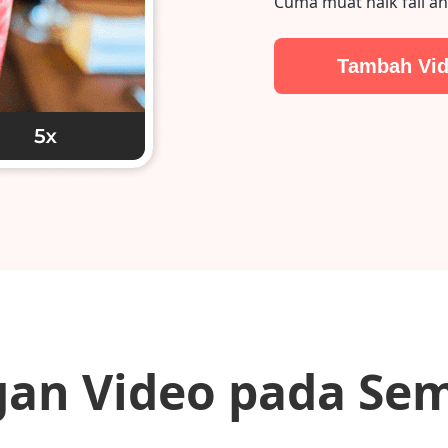
Cuma muat naik fail an
Tambah Vi
gan Video pada Sem