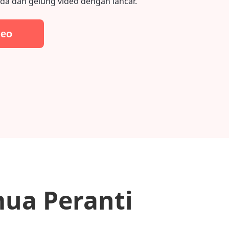
da dan gelung video dengan lancar.
deo
ua Peranti