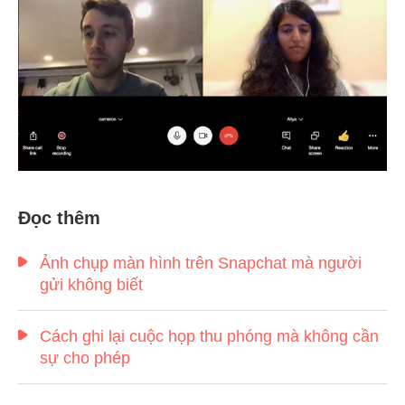
Bước 1.
Đọc thêm
Ảnh chụp màn hình trên Snapchat mà người
gửi không biết
Bước 2.
Cách ghi lại cuộc họp thu phóng mà không cần
sự cho phép