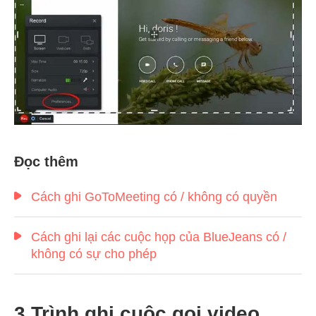
Đọc thêm
Cách ghi GoToMeeting có / không có quyền
Cách ghi lại các cuộc họp của BlueJeans có /
không có sự cho phép
3 Trình ghi cuộc gọi video