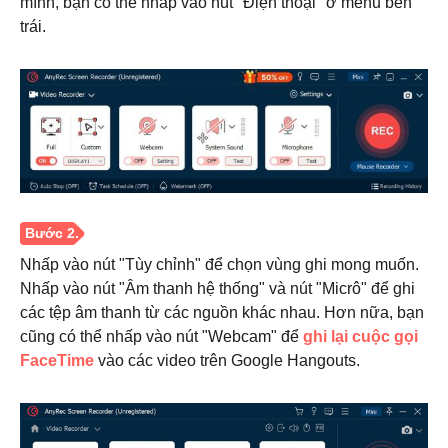
mình, bạn có thể nhấp vào nút "Điện thoại" ở menu bên
trái.
Bước 1.
Nhấp vào nút "Tùy chỉnh" để chọn vùng ghi mong muốn.
Nhấp vào nút "Âm thanh hệ thống" và nút "Micrô" để ghi
các tệp âm thanh từ các nguồn khác nhau. Hơn nữa, bạn
cũng có thể nhấp vào nút "Webcam" để
ghi lại cuộc gọi
FaceTime
vào các video trên Google Hangouts.