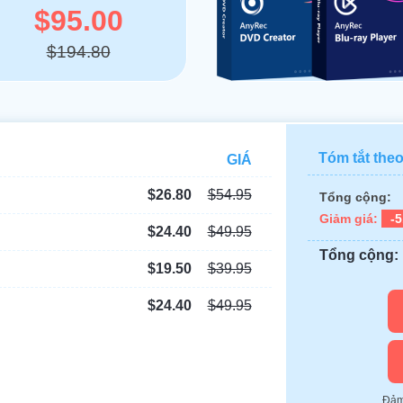
$95.00
$194.80
Tóm tắt theo
GIÁ
$26.80
$54.95
Tổng cộng:
Giảm giá:
-
$24.40
$49.95
Tổng cộng:
$19.50
$39.95
$24.40
$49.95
Đảm 