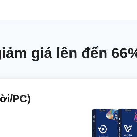
ảm giá lên đến 66%
đời/PC)