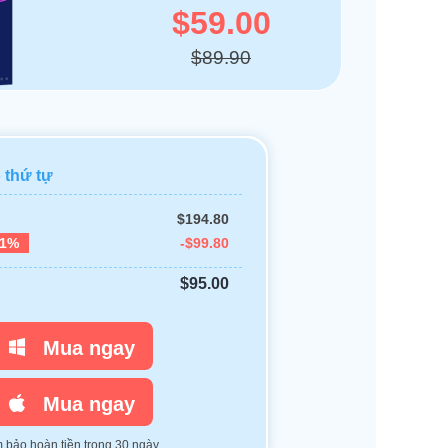
$59.00
$89.90
 thứ tự
$194.80
51%
-$99.80
$95.00
Mua ngay
Mua ngay
bảo hoàn tiền trong 30 ngày