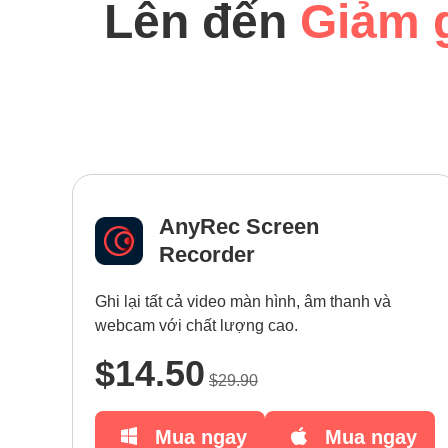
Lên đến
Giảm 
AnyRec Screen
Recorder
Ghi lại tất cả video màn hình, âm thanh và
webcam với chất lượng cao.
$14.50
$29.90
Mua ngay
Mua ngay