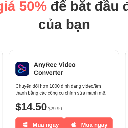
giá 50%
để bắt đầu 
của bạn
AnyRec Video
Converter
Chuyển đổi hơn 1000 định dạng video/âm
thanh bằng các công cụ chỉnh sửa mạnh mẽ.
$14.50
$29.90
Mua ngay
Mua ngay