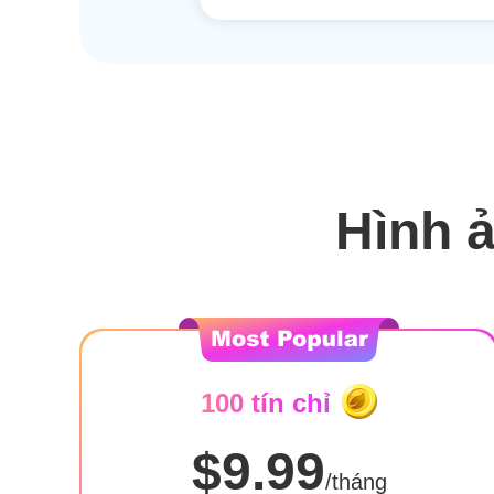
Hình ả
100 tín chỉ
$9.99
/tháng