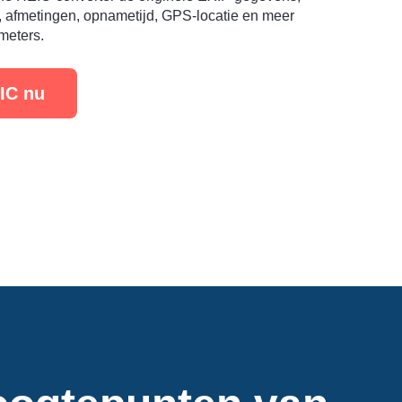
e, afmetingen, opnametijd, GPS-locatie en meer
meters.
IC nu