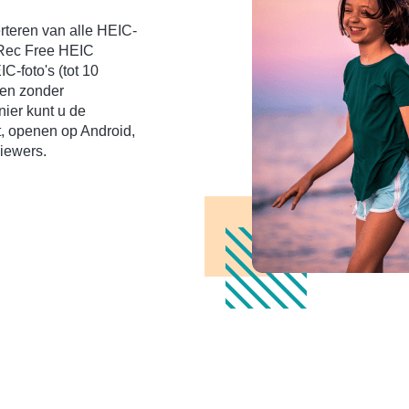
rteren van alle HEIC-
yRec Free HEIC
C-foto's (tot 10
ren zonder
nier kunt u de
t, openen op Android,
iewers.