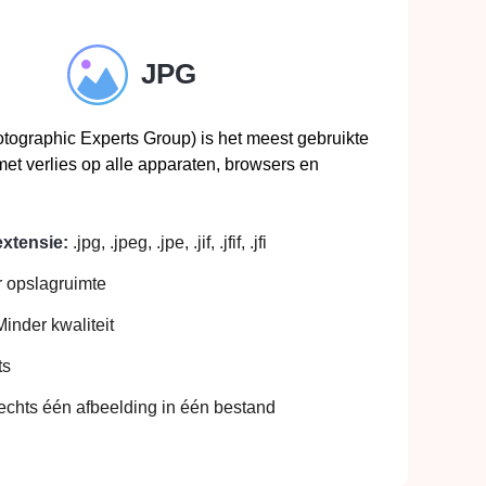
JPG
tographic Experts Group) is het meest gebruikte
et verlies op alle apparaten, browsers en
xtensie:
.jpg, .jpeg, .jpe, .jif, .jfif, .jfi
 opslagruimte
inder kwaliteit
ts
echts één afbeelding in één bestand