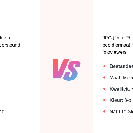
klein
JPG (Joint Pho
ndersteund
beeldformaat m
fotoviewers.
Bestandse
Maat:
Meer
Kwaliteit:
M
Kleur:
8-bi
nd
Natuur:
Sl