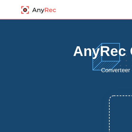
AnyRec G
Converteer 