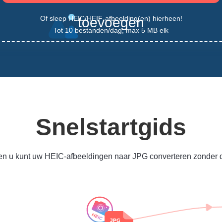
Of sleep HEIC/HEIF-afbeelding(en) hierheen!
toevoegen
Tot 10 bestanden/dag, max 5 MB elk
Snelstartgids
n u kunt uw HEIC-afbeeldingen naar JPG converteren zonder de 