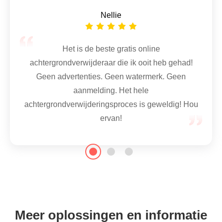
Anthony
Nellie
Ik gebruik de online achtergrondverwijderaar
om de achtergrond van de productfoto
Ik heb veel online achtergrondverwijderaars
transparant te maken voor Amazon. Het is
geprobeerd, zoals removebg, adobe express,
Het is de beste gratis online
gemakkelijk en snel te gebruiken. Ik zal deze
photoscissors, experte, enz. Ze zijn goed, maar
achtergrondverwijderaar die ik ooit heb gehad!
tool aanbevelen aan andere online verkopers.
niet geschikt voor mij. Alleen uw online tool doet
Geen advertenties. Geen watermerk. Geen
geweldig werk bij het wissen van de foto-
aanmelding. Het hele
achtergrond.
achtergrondverwijderingsproces is geweldig! Hou
ervan!
Meer oplossingen en informatie