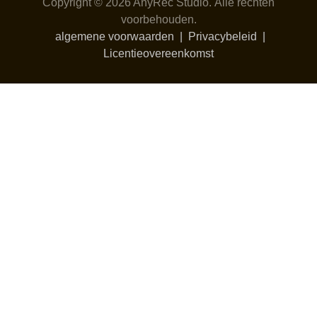
Copyright © 2026 AnyRec Studio.
Alle rechten
voorbehouden.
algemene voorwaarden
|
Privacybeleid
|
Licentieovereenkomst