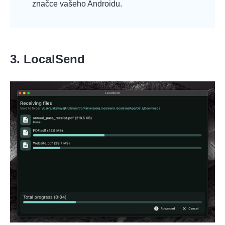
značce vašeho Androidu.
3. LocalSend