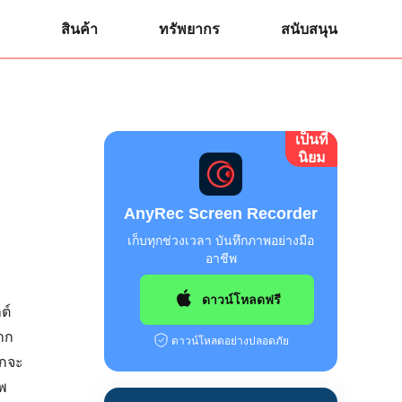
สินค้า
ทรัพยากร
สนับสนุน
เป็นที่
นิยม
AnyRec Screen Recorder
เก็บทุกช่วงเวลา บันทึกภาพอย่างมือ
อาชีพ
ดาวน์โหลดฟรี
ต์
าก
ดาวน์โหลดอย่างปลอดภัย
ักจะ
าพ