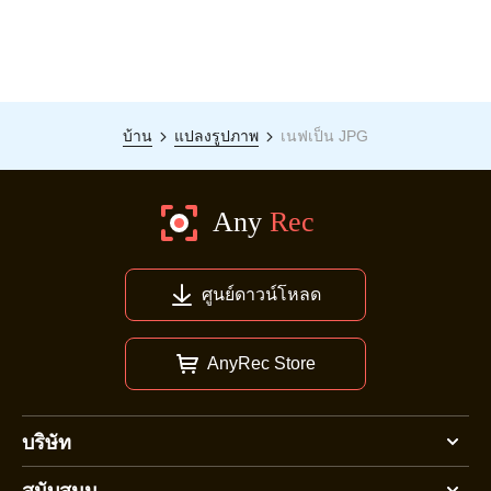
บ้าน
แปลงรูปภาพ
เนฟเป็น JPG
ศูนย์ดาวน์โหลด
AnyRec Store
บริษัท
สนับสนุน