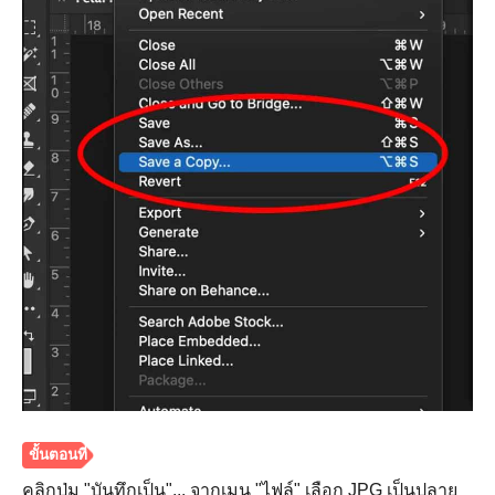
คลิกปุ่ม "บันทึกเป็น"... จากเมนู "ไฟล์" เลือก JPG เป็นปลาย