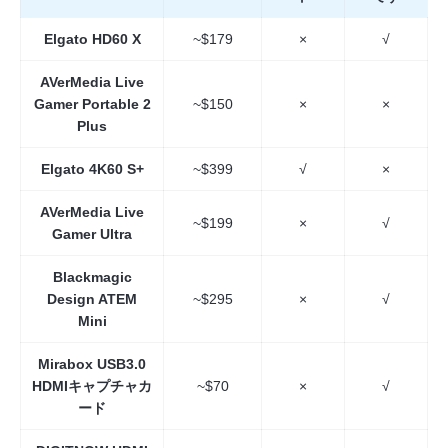
Elgato HD60 X
~$179
×
√
AVerMedia Live
Gamer Portable 2
~$150
×
×
Plus
Elgato 4K60 S+
~$399
√
×
AVerMedia Live
~$199
×
√
Gamer Ultra
Blackmagic
Design ATEM
~$295
×
√
Mini
Mirabox USB3.0
HDMIキャプチャカ
~$70
×
√
ード