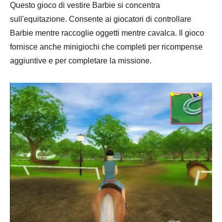
Questo gioco di vestire Barbie si concentra
sull'equitazione. Consente ai giocatori di controllare
Barbie mentre raccoglie oggetti mentre cavalca. Il gioco
fornisce anche minigiochi che completi per ricompense
aggiuntive e per completare la missione.