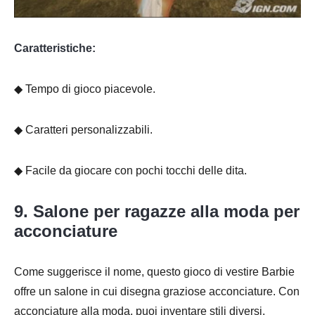
Caratteristiche:
◆ Tempo di gioco piacevole.
◆ Caratteri personalizzabili.
◆ Facile da giocare con pochi tocchi delle dita.
9. Salone per ragazze alla moda per
acconciature
Come suggerisce il nome, questo gioco di vestire Barbie
offre un salone in cui disegna graziose acconciature. Con
acconciature alla moda, puoi inventare stili diversi,