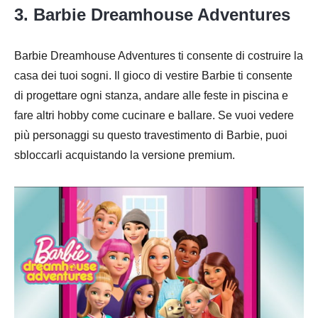
3. Barbie Dreamhouse Adventures
Barbie Dreamhouse Adventures ti consente di costruire la
casa dei tuoi sogni. Il gioco di vestire Barbie ti consente
di progettare ogni stanza, andare alle feste in piscina e
fare altri hobby come cucinare e ballare. Se vuoi vedere
più personaggi su questo travestimento di Barbie, puoi
sbloccarli acquistando la versione premium.