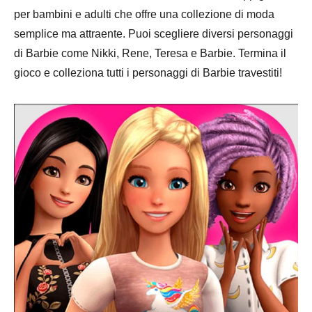
per bambini e adulti che offre una collezione di moda
semplice ma attraente. Puoi scegliere diversi personaggi
di Barbie come Nikki, Rene, Teresa e Barbie. Termina il
gioco e colleziona tutti i personaggi di Barbie travestiti!