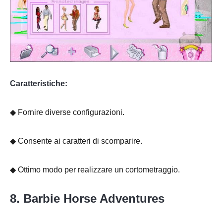
Caratteristiche:
◆ Fornire diverse configurazioni.
◆ Consente ai caratteri di scomparire.
◆ Ottimo modo per realizzare un cortometraggio.
8. Barbie Horse Adventures