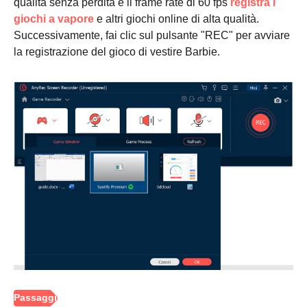
qualità senza perdita e il frame rate di 60 fps
registra i
giochi a vapore
e altri giochi online di alta qualità.
Successivamente, fai clic sul pulsante "REC" per avviare
la registrazione del gioco di vestire Barbie.