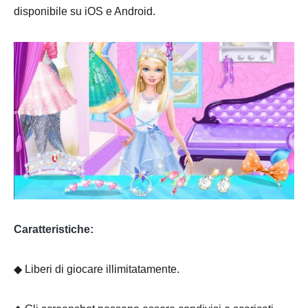
disponibile su iOS e Android.
Caratteristiche:
◆ Liberi di giocare illimitatamente.