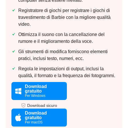
computer senza essere rilevato.
Registratore di giochi per registrare i giochi di
travestimento di Barbie con la migliore qualità
video.
Ottimizza il suono con la cancellazione del
rumore e il miglioramento della voce.
Gli strumenti di modifica forniscono elementi
pratici, inclusi testo, numeri, ecc.
Passaggio
Regola le impostazioni di output, inclusi la
4.
qualità, il formato e la frequenza dei fotogrammi.
Download
gratuito
Per Windows
Download sicuro
Download
gratuito
Per macOS