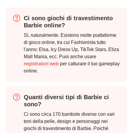
Ci sono giochi di travestimento
Barbie online?
Sì, naturalmente. Esistono molte piattaforme
di gioco online, tra cui Fashionista tutto
Passo 1.
l'anno: Elsa, Icy Dress Up, TikTok Stars, Eliza
Mall Mania, ecc. Puoi anche usare
registratori web
per catturare il tuo gameplay
online.
Quanti diversi tipi di Barbie ci
sono?
Ci sono circa 170 bambole diverse con vari
toni della pelle, design e personaggi nei
giochi di travestimento di Barbie. Poiché