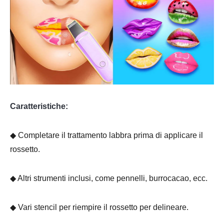
Caratteristiche:
◆ Completare il trattamento labbra prima di applicare il
rossetto.
◆ Altri strumenti inclusi, come pennelli, burrocacao, ecc.
◆ Vari stencil per riempire il rossetto per delineare.