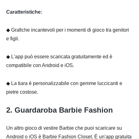
Caratteristiche:
◆ Grafiche incantevoli per i momenti di gioco tra genitori
e figli.
◆ L'app può essere scaricata gratuitamente ed è
compatibile con Android e iOS.
◆ La tiara è personalizzabile con gemme luccicanti e
pietre costose.
2. Guardaroba Barbie Fashion
Un altro gioco di vestire Barbie che puoi scaricare su
Android o iOS è Barbie Fashion Closet. È un'app gratuita