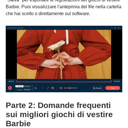
Barbie. Puoi visualizzare l'anteprima del file nella cartella
che hai scelto o direttamente sul software.
Parte 2: Domande frequenti
sui migliori giochi di vestire
Barbie