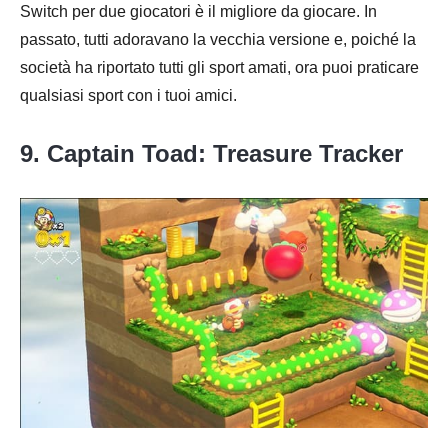
Switch per due giocatori è il migliore da giocare. In
passato, tutti adoravano la vecchia versione e, poiché la
società ha riportato tutti gli sport amati, ora puoi praticare
qualsiasi sport con i tuoi amici.
9. Captain Toad: Treasure Tracker