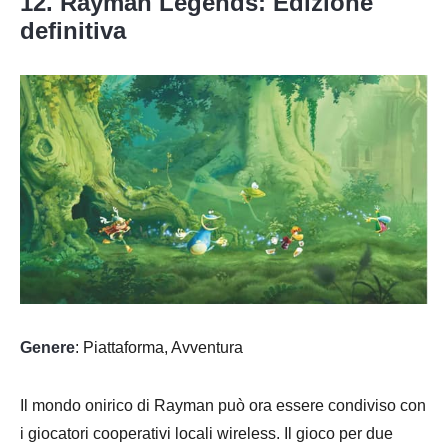
12. Rayman Legends: Edizione
definitiva
Genere
: Piattaforma, Avventura
Il mondo onirico di Rayman può ora essere condiviso con
i giocatori cooperativi locali wireless. Il gioco per due