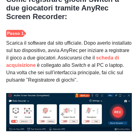
due giocatori tramite AnyRec
Screen Recorder:
Scarica il software dal sito ufficiale. Dopo averlo installato
sul tuo dispositivo, avvia AnyRec per iniziare a registrare
il gioco a due giocatori. Assicurarsi che il
scheda di
acquisizione
è collegato allo Switch e al PC o laptop.
Una volta che sei sull'interfaccia principale, fai clic sul
pulsante "Registratore di giochi".