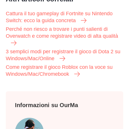
Cattura il tuo gameplay di Fortnite su Nintendo
Switch: ecco la guida concreta
Perché non riesco a trovare i punti salienti di
Overwatch e come registrare video di alta qualità
3 semplici modi per registrare il gioco di Dota 2 su
Windows/Mac/Online
Passaggio
Come registrare il gioco Roblox con la voce su
Windows/Mac/Chromebook
4.
Informazioni su OurMa