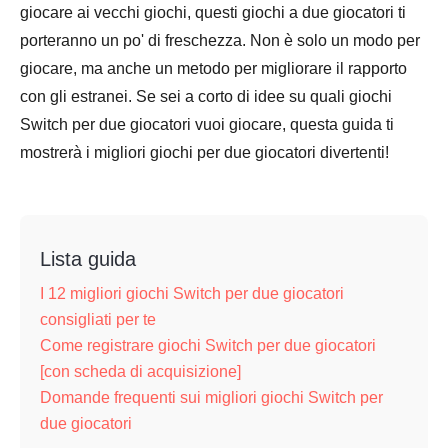
giocare ai vecchi giochi, questi giochi a due giocatori ti
porteranno un po' di freschezza. Non è solo un modo per
giocare, ma anche un metodo per migliorare il rapporto
con gli estranei. Se sei a corto di idee su quali giochi
Switch per due giocatori vuoi giocare, questa guida ti
mostrerà i migliori giochi per due giocatori divertenti!
Lista guida
I 12 migliori giochi Switch per due giocatori
consigliati per te
Come registrare giochi Switch per due giocatori
[con scheda di acquisizione]
Domande frequenti sui migliori giochi Switch per
due giocatori