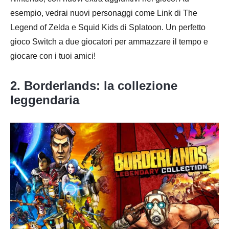
esempio, vedrai nuovi personaggi come Link di The
Legend of Zelda e Squid Kids di Splatoon. Un perfetto
gioco Switch a due giocatori per ammazzare il tempo e
giocare con i tuoi amici!
2. Borderlands: la collezione
leggendaria