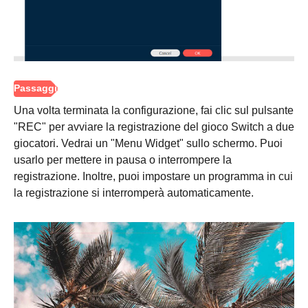
Una volta terminata la configurazione, fai clic sul pulsante
"REC" per avviare la registrazione del gioco Switch a due
giocatori. Vedrai un "Menu Widget" sullo schermo. Puoi
usarlo per mettere in pausa o interrompere la
registrazione. Inoltre, puoi impostare un programma in cui
la registrazione si interromperà automaticamente.