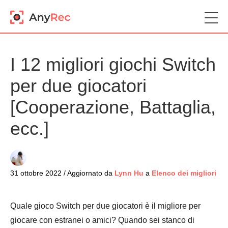
I 12 migliori giochi Switch
per due giocatori
[Cooperazione, Battaglia,
ecc.]
31 ottobre 2022 / Aggiornato da
Lynn Hu
a
Elenco dei migliori
Quale gioco Switch per due giocatori è il migliore per
giocare con estranei o amici? Quando sei stanco di