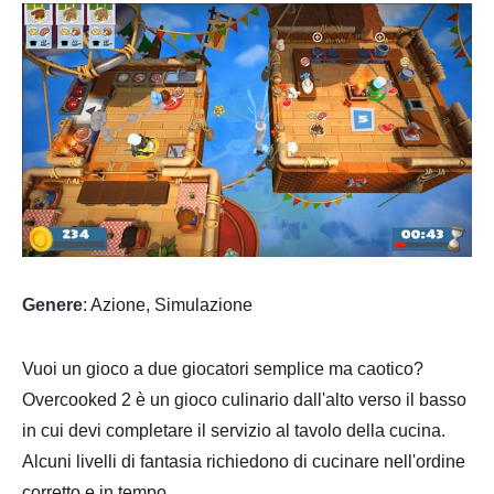
Genere
: Azione, Simulazione
Vuoi un gioco a due giocatori semplice ma caotico?
Overcooked 2 è un gioco culinario dall'alto verso il basso
in cui devi completare il servizio al tavolo della cucina.
Alcuni livelli di fantasia richiedono di cucinare nell'ordine
corretto e in tempo.