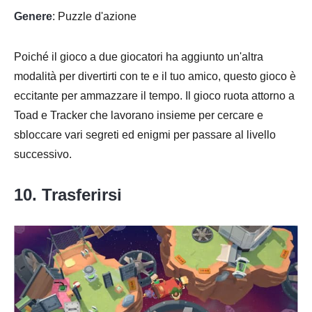
Genere
: Puzzle d'azione
Poiché il gioco a due giocatori ha aggiunto un'altra
modalità per divertirti con te e il tuo amico, questo gioco è
eccitante per ammazzare il tempo. Il gioco ruota attorno a
Toad e Tracker che lavorano insieme per cercare e
sbloccare vari segreti ed enigmi per passare al livello
successivo.
10. Trasferirsi