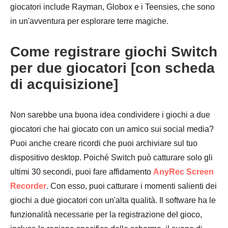
giocatori include Rayman, Globox e i Teensies, che sono
in un'avventura per esplorare terre magiche.
Come registrare giochi Switch
per due giocatori [con scheda
di acquisizione]
Non sarebbe una buona idea condividere i giochi a due
giocatori che hai giocato con un amico sui social media?
Puoi anche creare ricordi che puoi archiviare sul tuo
dispositivo desktop. Poiché Switch può catturare solo gli
ultimi 30 secondi, puoi fare affidamento
AnyRec Screen
Recorder
. Con esso, puoi catturare i momenti salienti dei
giochi a due giocatori con un'alta qualità. Il software ha le
funzionalità necessarie per la registrazione del gioco,