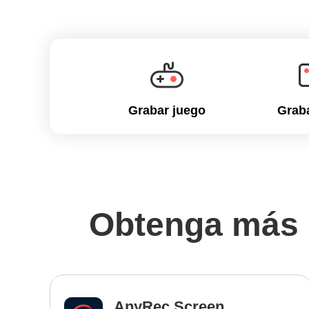
Grabar juego
Graba
Obtenga más 
AnyRec Screen