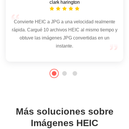
clark harington
Usé este convertidor HEIC gratuito en línea
para transferir todas mis fotos de iPhone a
Puede conservar los datos EXIF después de
JPG para enviarlas a mis amigos. No hay
convertir HEIC a JPG. Por lo tanto, siempre
Convierte HEIC a JPG a una velocidad realmente
marca de agua en las imágenes de salida.
puedo saber dónde y cuándo se tomaron esas
rápida. Cargué 10 archivos HEIC al mismo tiempo y
fotos HEIC.
obtuve las imágenes JPG convertidas en un
instante.
Más soluciones sobre
Imágenes HEIC