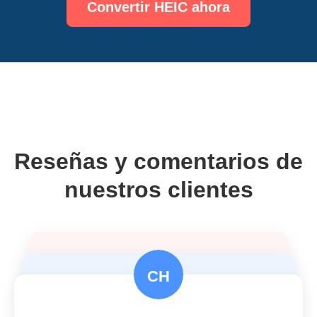
Convertir HEIC ahora
Reseñas y comentarios de
nuestros clientes
CH
jeff gabriel
kay muñequita