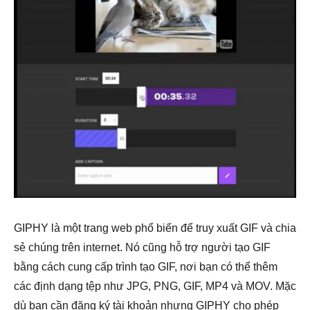
GIPHY là một trang web phổ biến để truy xuất GIF và chia
sẻ chúng trên internet. Nó cũng hỗ trợ người tạo GIF
bằng cách cung cấp trình tạo GIF, nơi bạn có thể thêm
các định dạng tệp như JPG, PNG, GIF, MP4 và MOV. Mặc
dù bạn cần đăng ký tài khoản nhưng GIPHY cho phép