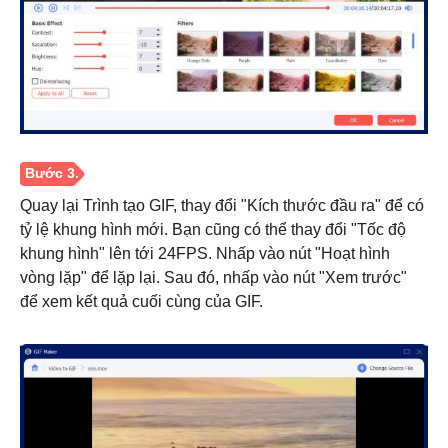
Quay lại Trình tạo GIF, thay đổi "Kích thước đầu ra" để có
Bước 2.
tỷ lệ khung hình mới. Bạn cũng có thể thay đổi "Tốc độ
khung hình" lên tới 24FPS. Nhấp vào nút "Hoạt hình
vòng lặp" để lặp lại. Sau đó, nhấp vào nút "Xem trước"
để xem kết quả cuối cùng của GIF.