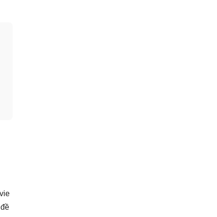
vie
 đề