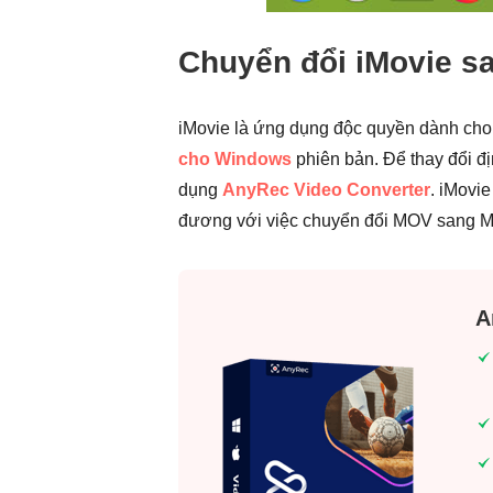
Chuyển đổi iMovie s
iMovie là ứng dụng độc quyền dành cho 
cho Windows
phiên bản. Để thay đổi đ
dụng
AnyRec Video Converter
. iMovi
đương với việc chuyển đổi MOV sang M
A