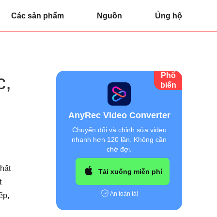
Các sản phẩm
Nguồn
Ủng hộ
Phổ
c,
biến
AnyRec Video Converter
Chuyển đổi và chỉnh sửa video
nhanh hơn 120 lần. Không cần
chờ đợi.
hất
Tải xuống miễn phí
t
An toàn tải
ếp,