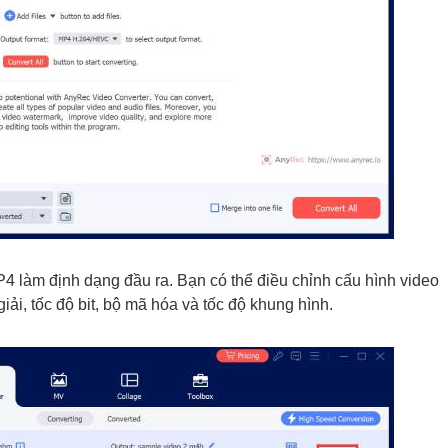
4 làm định dạng đầu ra. Bạn có thể điều chỉnh cấu hình video
iải, tốc độ bit, bộ mã hóa và tốc độ khung hình.