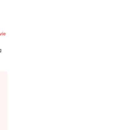
vie
g