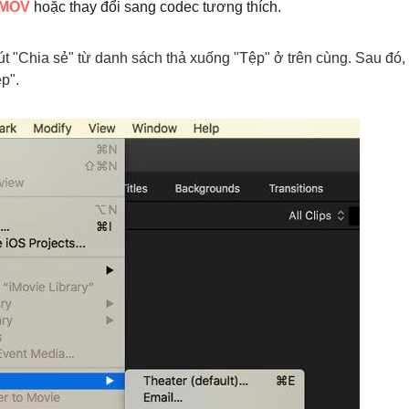
 MOV
hoặc thay đổi sang codec tương thích.
t "Chia sẻ" từ danh sách thả xuống "Tệp" ở trên cùng. Sau đó,
p".