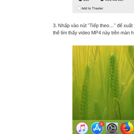
3. Nhấp vào nút "Tiếp theo…" để xuất
thể tìm thấy video MP4 này trên màn h