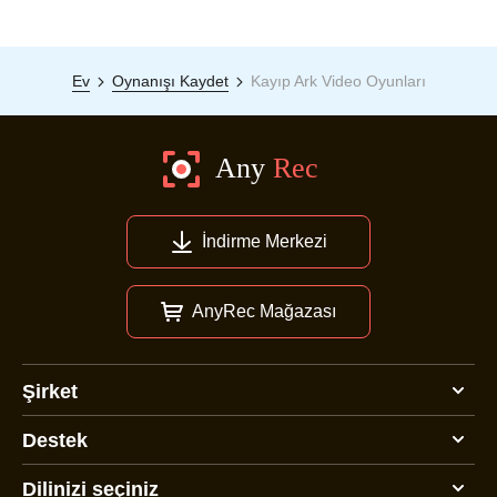
Ev
Oynanışı Kaydet
Kayıp Ark Video Oyunları
İndirme Merkezi
AnyRec Mağazası
Şirket
Destek
Dilinizi seçiniz