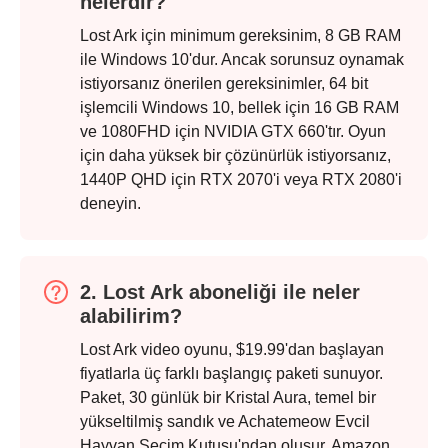
nelerdir?
Lost Ark için minimum gereksinim, 8 GB RAM
ile Windows 10'dur. Ancak sorunsuz oynamak
istiyorsanız önerilen gereksinimler, 64 bit
işlemcili Windows 10, bellek için 16 GB RAM
ve 1080FHD için NVIDIA GTX 660'tır. Oyun
için daha yüksek bir çözünürlük istiyorsanız,
1440P QHD için RTX 2070'i veya RTX 2080'i
deneyin.
2. Lost Ark aboneliği ile neler
alabilirim?
Lost Ark video oyunu, $19.99'dan başlayan
fiyatlarla üç farklı başlangıç paketi sunuyor.
Paket, 30 günlük bir Kristal Aura, temel bir
yükseltilmiş sandık ve Achatemeow Evcil
Hayvan Seçim Kutusu'ndan oluşur. Amazon