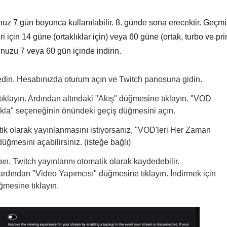
uz 7 gün boyunca kullanılabilir. 8. günde sona erecektir. Geçmi
i için 14 güne (ortaklıklar için) veya 60 güne (ortak, turbo ve pr
unuzu 7 veya 60 gün içinde indirin.
t edin. Hesabınızda oturum açın ve Twitch panosuna gidin.
ıklayın. Ardından altındaki "Akış" düğmesine tıklayın. "VOD
sakla" seçeneğinin önündeki geçiş düğmesini açın.
ik olarak yayınlanmasını istiyorsanız, "VOD'leri Her Zaman
ğmesini açabilirsiniz. (isteğe bağlı)
ın. Twitch yayınlarını otomatik olarak kaydedebilir.
rdından "Video Yapımcısı" düğmesine tıklayın. İndirmek için
ğmesine tıklayın.