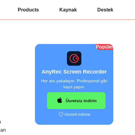
Products
Kaynak
Destek
Popüler
AnyRec Screen Recorder
Her anı yakalayın. Profesyonel gibi
kayıt yapın.
Ücretsiz indirin
Güvenli indirme
a
arı