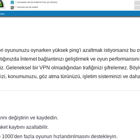
ri oyununuzu oynarken yüksek ping'i azaltmak istiyorsanız bu o
ığınızda İnternet bağlantınızı geliştirmek ve oyun performansını a
iz. Geleneksel bir VPN olmadığından trafiğinizi şifrelemez. Böyl
izi, konumunuzu, göz atma türünüzü, işletim sisteminizi ve daha 
nı değiştirin ve kaydedin.
et kaybını azaltabilir.
 1000'den fazla oyunun hızlandırılmasını destekleyin.