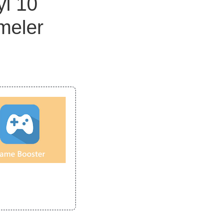
yi 10
meler