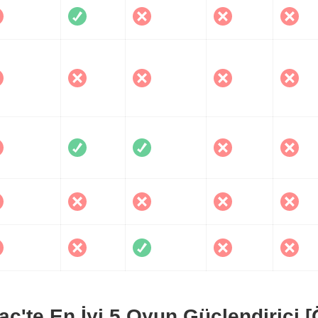
'te En İyi 5 Oyun Güçlendirici [Ö