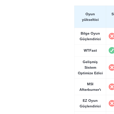
Oyun
S
yükseltici
Bilge Oyun
Güçlendirici
WTFast
Gelişmiş
Sistem
Optimize Edici
MSI
Afterburner'ı
EZ Oyun
Güçlendirici