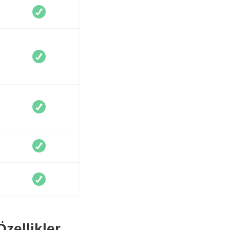
zellikler,