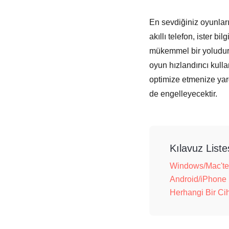
En sevdiğiniz oyunları
akıllı telefon, ister b
mükemmel bir yoludur.
oyun hızlandırıcı kull
optimize etmenize yardı
de engelleyecektir.
Kılavuz Liste
Windows/Mac'te En
Android/iPhone 
Herhangi Bir Ci