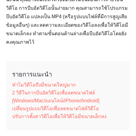
วิดีโอ การบีบอัดวิดีโอนั้นง่ายมาก คุณสามารถใช้โปรแกรม
บีบอัดวิดีโอ แปลงเป็น MP4 (หรือรูปแบบไฟล์ที่มีการสูญเสีย
ข้อมูลอื่นๆ) และลดความละเอียดของวิดีโอลงเพื่อให้วิดีโอมี
ขนาดเล็กลง ทำตามขั้นตอนด้านล่างเพื่อบีบอัดวิดีโอโดยยัง
คงคุณภาพไว้
รายการแนะนำ
ทำไมวิดีโอถึงมีขนาดใหญ่มาก
2 วิธีในการบีบอัดวิดีโอเพื่อลดขนาดไฟล์
[Windows/Mac/ออนไลน์/iPhone/Android]
เปลี่ยนรูปแบบวิดีโอเพื่อลดขนาดไฟล์วิดีโอ
ปรับการตั้งค่าวิดีโอเพื่อให้วิดีโอมีขนาดเล็กลง