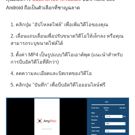
Android ถือเป็นตัวเลือกที่ชาญฉลาด
1. คลิกปุ่ม "อัปโหลดไฟล์" เพื่อเพิ่มวิดีโอของคุณ
2. เลื่อนแถบเลื่อนเพื่อปรับขนาดวิดีโอให้เล็กลง หรือคุณ
สามารถระบุขนาดไฟล์ได้
3. ตั้งค่า MP4 เป็นรูปแบบวิดีโอเอาต์พุต (แนะนำสำหรับ
การบีบอัดวิดีโอที่ดีกว่า)
4. ลดความละเอียดและบิตเรตของวิดีโอ
5. คลิกปุ่ม "บันทึก" เพื่อบีบอัดวิดีโอออนไลน์ฟรี