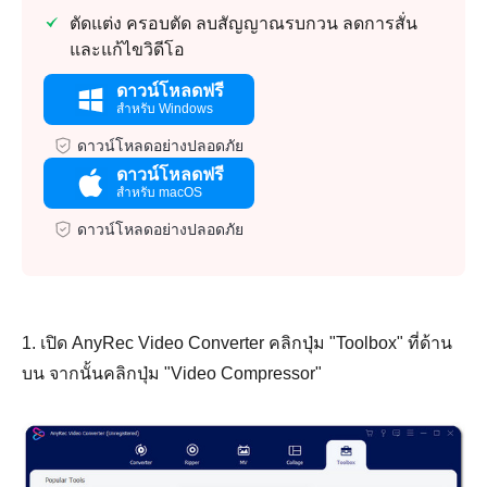
ตัดแต่ง ครอบตัด ลบสัญญาณรบกวน ลดการสั่น
และแก้ไขวิดีโอ
ดาวน์โหลดฟรี
สำหรับ Windows
ดาวน์โหลดอย่างปลอดภัย
ดาวน์โหลดฟรี
สำหรับ macOS
ดาวน์โหลดอย่างปลอดภัย
1. เปิด AnyRec Video Converter คลิกปุ่ม "Toolbox" ที่ด้าน
บน จากนั้นคลิกปุ่ม "Video Compressor"