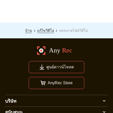
บ้าน
แก้ไขวีดีโอ
ลดขนาดไฟล์วิดีโอ
ศูนย์ดาวน์โหลด
AnyRec Store
บริษัท
สนับสนุน