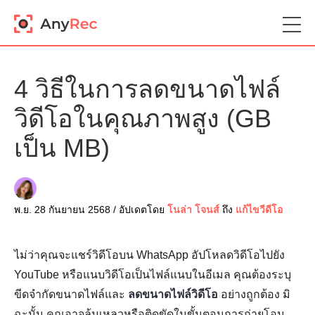
4 วิธีในการลดขนาดไฟล์
วิดีโอในคุณภาพสูง (GB
เป็น MB)
พ.ย. 28 กันยายน 2568 / อัปเดตโดย
โนล่า โจนส์
ถึง
แก้ไขวีดีโอ
ไม่ว่าคุณจะแชร์วิดีโอบน WhatsApp อัปโหลดวิดีโอไปยัง
YouTube หรือแนบวิดีโอเป็นไฟล์แนบในอีเมล คุณต้องระบุ
ขีดจำกัดขนาดไฟล์และ
ลดขนาดไฟล์วิดีโอ
อย่างถูกต้อง มิ
ฉะนั้น คุณอาจล้มเหลวหรือติดขัดในขั้นตอนการถ่ายโอน