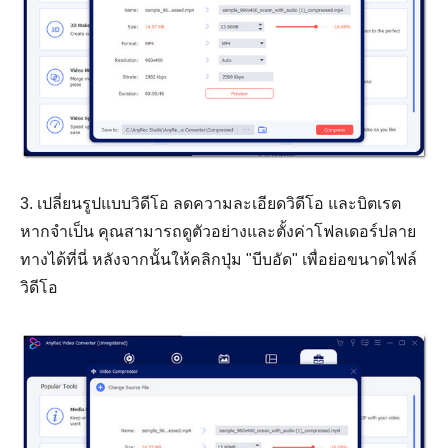
3. เปลี่ยนรูปแบบวิดีโอ ลดความละเอียดวิดีโอ และบิตเรต
หากจำเป็น คุณสามารถดูตัวอย่างและตั้งค่าโฟลเดอร์ปลาย
ทางได้ที่นี่ หลังจากนั้นให้คลิกปุ่ม "บีบอัด" เพื่อย่อขนาดไฟล์
วิดีโอ