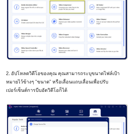
2. อัปโหลดวิดีโอของคุณ คุณสามารถระบุขนาดไฟล์เป้า
หมายไว้ข้างๆ "ขนาด" หรือเลื่อนแถบเลื่อนเพื่อปรับ
เปอร์เซ็นต์การบีบอัดวิดีโอก็ได้