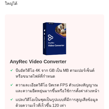
ใหญ่ได้
AnyRec Video Converter
บีบอัดวิดีโอ 4K จาก GB เป็น MB ตามเปอร์เซ็นต์
หรือขนาดไฟล์ที่กำหนด
ความละเอียดวิดีโอ บิตเรต FPS ตัวแปลงสัญญาณ
และความยืดหยุ่นมากขึ้นหรือใช้การตั้งค่าล่วงหน้า
แปลงวิดีโอเป็นชุดเป็นรูปแบบที่มีการสูญเสียข้อมูล
ด้วยความเร็วที่เร็วขึ้น 120 เท่า