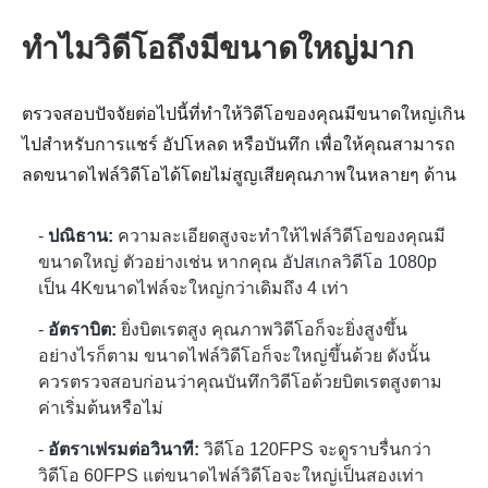
ทำไมวิดีโอถึงมีขนาดใหญ่มาก
ตรวจสอบปัจจัยต่อไปนี้ที่ทำให้วิดีโอของคุณมีขนาดใหญ่เกิน
ไปสำหรับการแชร์ อัปโหลด หรือบันทึก เพื่อให้คุณสามารถ
ลดขนาดไฟล์วิดีโอได้โดยไม่สูญเสียคุณภาพในหลายๆ ด้าน
-
ปณิธาน:
ความละเอียดสูงจะทำให้ไฟล์วิดีโอของคุณมี
ขนาดใหญ่ ตัวอย่างเช่น หากคุณ
อัปสเกลวิดีโอ 1080p
เป็น 4K
ขนาดไฟล์จะใหญ่กว่าเดิมถึง 4 เท่า
-
อัตราบิต:
ยิ่งบิตเรตสูง คุณภาพวิดีโอก็จะยิ่งสูงขึ้น
อย่างไรก็ตาม ขนาดไฟล์วิดีโอก็จะใหญ่ขึ้นด้วย ดังนั้น
ควรตรวจสอบก่อนว่าคุณบันทึกวิดีโอด้วยบิตเรตสูงตาม
ค่าเริ่มต้นหรือไม่
-
อัตราเฟรมต่อวินาที:
วิดีโอ 120FPS จะดูราบรื่นกว่า
วิดีโอ 60FPS แต่ขนาดไฟล์วิดีโอจะใหญ่เป็นสองเท่า