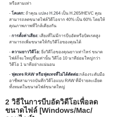
หรือสามเท่า
-
โคเดก:
ถ้าคุณ
แปลง H.264
เป็น H.265/HEVC คุณ
สามารถลดขนาดไฟล์วิดีโอจาก 40% เป็น 60% โดยให้
คุณภาพภาพที่ใกล้เคียงกัน
-
การตั้งค่าเสียง:
เสียงที่ไม่มีการบีบอัดหรือบิตเรตสูง
สามารถเพิ่มขนาดให้กับวิดีโอของคุณได้
-
ความยาววิดีโอ:
ยิ่งวิดีโอของคุณยาวเท่าไหร่ ขนาด
ไฟล์ก็จะใหญ่ขึ้นเท่านั้น วิดีโอ 10 นาทีย่อมใหญ่กว่า
วิดีโอ 1 นาทีอย่างแน่นอน
-
ฟุตเทจ RAW หรือฟุตเทจที่ไม่ได้ตัดต่อ
:กล้องระดับมือ
อาชีพสามารถบันทึกวิดีโอแบบ RAW ที่มีรายละเอียด
ทั้งหมดในขนาดไฟล์ขนาดใหญ่
2 วิธีในการบีบอัดวิดีโอเพื่อลด
ขนาดไฟล์ [Windows/Mac/