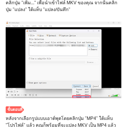
คลิกปุ่ม "เพิ่ม..." เพื่อนำเข้าไฟล์ MKV ของคุณ จากนั้นคลิก
ปุ่ม "แปลง" ใต้แท็บ "แปลง/บันทึก"
หลังจากเลือกรูปแบบเอาต์พุตโดยคลิกปุ่ม "MP4" ใต้แท็บ
"โปรไฟล์" แล้ว คุณก็พร้อมที่จะแปลง MKV เป็น MP4 แล้ว