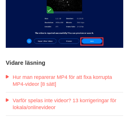
Steg 1.
Vidare läsning
Hur man reparerar MP4 för att fixa korrupta
MP4-videor [8 sätt]
Varför spelas inte videor? 13 korrigeringar för
lokala/onlinevideor