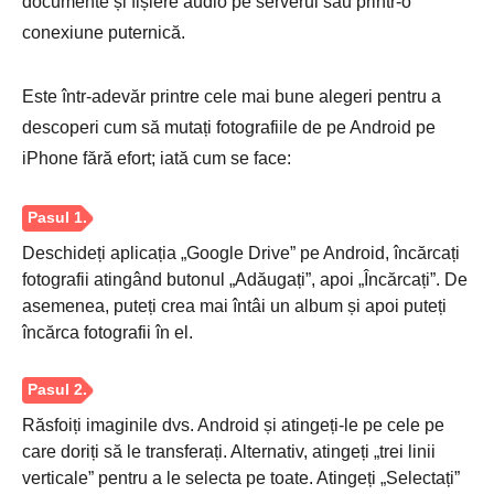
documente și fișiere audio pe serverul său printr-o
conexiune puternică.
Este într-adevăr printre cele mai bune alegeri pentru a
descoperi cum să mutați fotografiile de pe Android pe
iPhone fără efort; iată cum se face:
Deschideți aplicația „Google Drive” pe Android, încărcați
fotografii atingând butonul „Adăugați”, apoi „Încărcați”. De
asemenea, puteți crea mai întâi un album și apoi puteți
încărca fotografii în el.
Pasul 2.
Răsfoiți imaginile dvs. Android și atingeți-le pe cele pe
care doriți să le transferați. Alternativ, atingeți „trei linii
verticale” pentru a le selecta pe toate. Atingeți „Selectați”