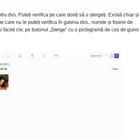
ntru dvs. Puteți verifica pe care doriți să o ștergeți. Există chiar și
e care nu le puteți verifica în galeria dvs., numite și fișiere de
și faceți clic pe butonul „Șterge” cu o pictogramă de coș de gunoi