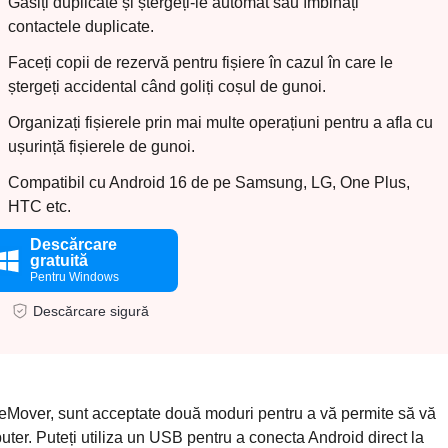
Găsiți duplicate și ștergeți-le automat sau îmbinați
contactele duplicate.
Faceți copii de rezervă pentru fișiere în cazul în care le
ștergeți accidental când goliți coșul de gunoi.
Organizați fișierele prin mai multe operațiuni pentru a afla cu
ușurință fișierele de gunoi.
Compatibil cu Android 16 de pe Samsung, LG, One Plus,
HTC etc.
Descărcare
gratuită
Pentru Windows
Descărcare sigură
Mover, sunt acceptate două moduri pentru a vă permite să vă
uter. Puteți utiliza un USB pentru a conecta Android direct la