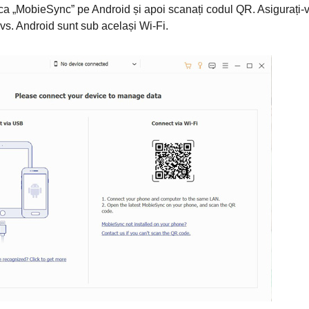
ca „MobieSync” pe Android și apoi scanați codul QR. Asigurați-
dvs. Android sunt sub același Wi-Fi.