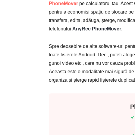
PhoneMover
pe calculatorul tau. Acest s
pentru a economisi spațiu de stocare pe t
transfera, edita, adăuga, șterge, modific
telefonului
AnyRec PhoneMover
.
Spre deosebire de alte software-uri pent
toate fișierele Android. Deci, puteți aleg
gunoi video etc., care nu vor cauza probl
Aceasta este o modalitate mai sigură de a
organiza și șterge rapid fișierele duplica
P