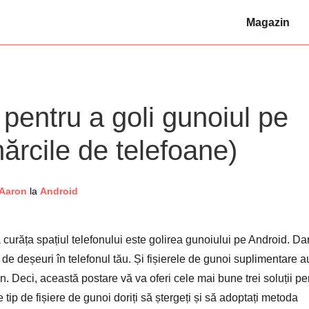
Magazin
 pentru a goli gunoiul pe
ărcile de telefoane)
 Aaron
la
Android
urăța spațiul telefonului este golirea gunoiului pe Android. Da
 de deșeuri în telefonul tău. Și fișierele de gunoi suplimentare a
on. Deci, această postare vă va oferi cele mai bune trei soluții pe
 tip de fișiere de gunoi doriți să ștergeți și să adoptați metoda