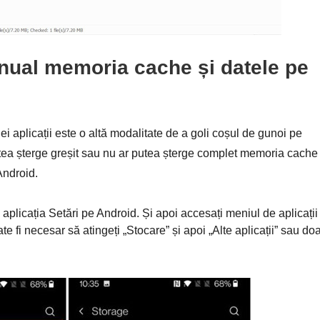
anual memoria cache și datele pe
 aplicații este o altă modalitate de a goli coșul de gunoi pe
putea șterge greșit sau nu ar putea șterge complet memoria cache 
Android.
i aplicația Setări pe Android. Și apoi accesați meniul de aplicații
e fi necesar să atingeți „Stocare” și apoi „Alte aplicații” sau do