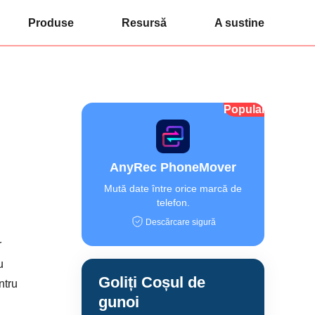
Produse
Resursă
A sustine
Popular
AnyRec PhoneMover
Mută date între orice marcă de
telefon.
Descărcare sigură
r
u
Goliți Coșul de
ntru
gunoi