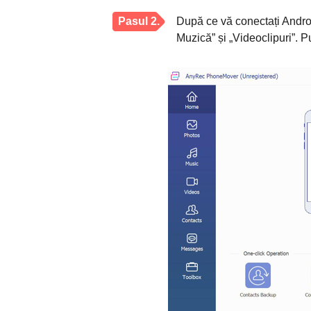
Pasul 2.
După ce vă conectați Androi
Muzică” și „Videoclipuri”. P