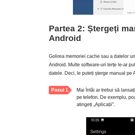
Partea 2: Ștergeți m
Android
Golirea memoriei cache sau a datelor unei
Android. Multe software-uri terțe le-ar 
datele. Deci, le puteți șterge manual pe 
Pasul 1.
Mai întâi ar trebui să lansaț
pe telefon. De exemplu, poat
atingeți „Aplicații”.