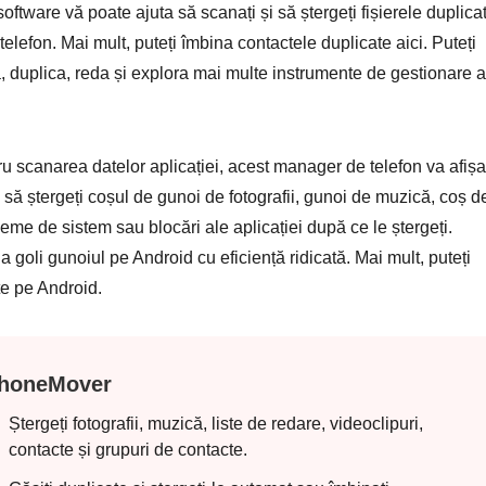
oftware vă poate ajuta să scanați și să ștergeți fișierele duplica
elefon. Mai mult, puteți îmbina contactele duplicate aici. Puteți
a, duplica, reda și explora mai multe instrumente de gestionare a
ru scanarea datelor aplicației, acest manager de telefon va afișa
e să ștergeți coșul de gunoi de fotografii, gunoi de muzică, coș d
eme de sistem sau blocări ale aplicației după ce le ștergeți.
 goli gunoiul pe Android cu eficiență ridicată. Mai mult, puteți
te pe Android.
honeMover
Ștergeți fotografii, muzică, liste de redare, videoclipuri,
contacte și grupuri de contacte.