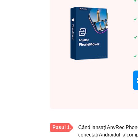
Pasul 1.
Când lansați AnyRec Phone
conectați Androidul la comp