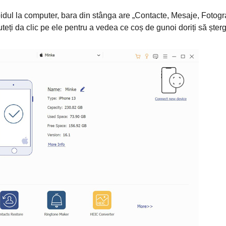
dul la computer, bara din stânga are „Contacte, Mesaje, Fotogra
uteți da clic pe ele pentru a vedea ce coș de gunoi doriți să șterg