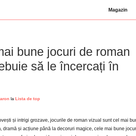
Magazin
mai bune jocuri de roman
ebuie să le încercați în
Aaron
la
Lista de top
povești și intrigi grozave, jocurile de roman vizual sunt cel mai bu
, dramă și acțiune până la decoruri magice, cele mai bune jocur