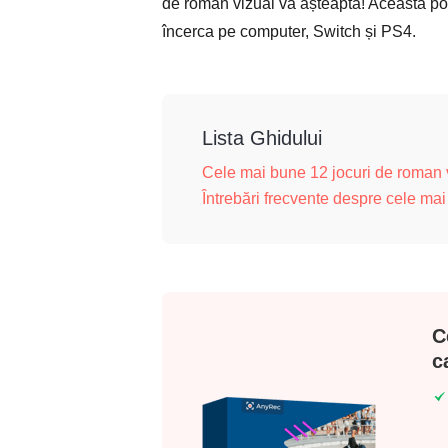
de roman vizual vă așteaptă! Această pos
încerca pe computer, Switch și PS4.
Lista Ghidului
Cele mai bune 12 jocuri de roman
Întrebări frecvente despre cele ma
C
c