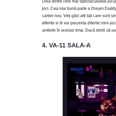
Unul dintre cele mai spectaculoase jocur
joci. Cea mai bună parte a Dream Daddy e
cartier nou. Veți găsi alți tați care sunt si
diferite si iti vor prezenta diferite mini-
ambele în același timp. Dacă doriți să ju
4. VA-11 SALA-A