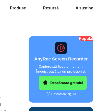
Produse
Resursă
A sustine
Popular
AnyRec Screen Recorder
Capturează fiecare moment.
Înregistrează ca un profesionist.
Descărcare gratuită
Descărcare sigură
n
i