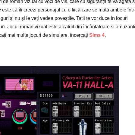
i de roman vizual cu voci de vis, care cu siguranță te va agăța 
ste că îți creezi personajul cu o fiică care se mută ambele într
nguri și nu și le veți vedea poveștile. Tatii te vor duce in locuri
jocuri. Jocul roman vizual este alcătuit din încântătoare și amuzant
cați mai multe jocuri de simulare, încercați
Sims 4
.