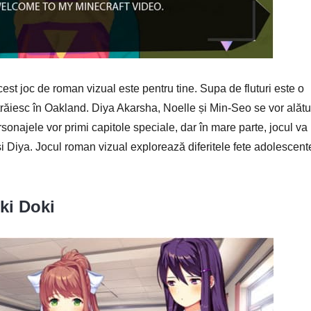
est joc de roman vizual este pentru tine. Supa de fluturi este o
trăiesc în Oakland. Diya Akarsha, Noelle și Min-Seo se vor alătu
rsonajele vor primi capitole speciale, dar în mare parte, jocul va
i Diya. Jocul roman vizual explorează diferitele fete adolescent
oki Doki