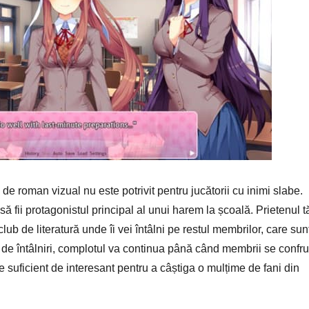
e roman vizual nu este potrivit pentru jucătorii cu inimi slabe.
 să fii protagonistul principal al unui harem la școală. Prietenul t
n club de literatură unde îi vei întâlni pe restul membrilor, care sun
ă de întâlniri, complotul va continua până când membrii se confr
te suficient de interesant pentru a câștiga o mulțime de fani din