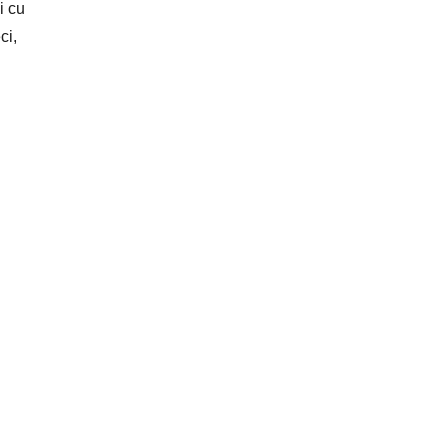
i cu
ci,