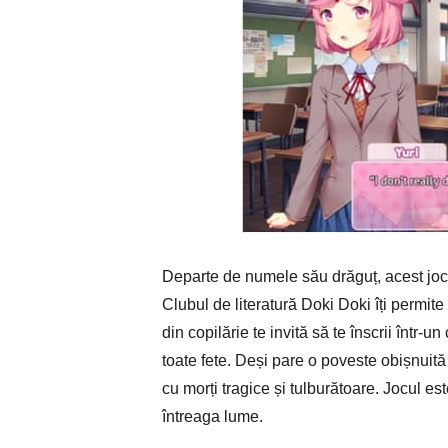
Departe de numele său drăguț, acest joc d
Clubul de literatură Doki Doki îți permite
din copilărie te invită să te înscrii într-u
toate fete. Deși pare o poveste obișnuit
cu morți tragice și tulburătoare. Jocul es
întreaga lume.