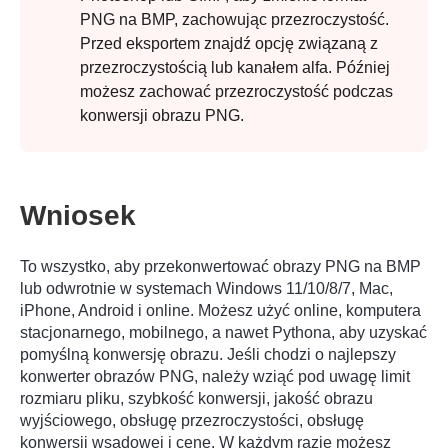
PNG na BMP, zachowując przezroczystość.
Przed eksportem znajdź opcję związaną z
przezroczystością lub kanałem alfa. Później
możesz zachować przezroczystość podczas
konwersji obrazu PNG.
Krok 1.
Wniosek
Krok 2.
To wszystko, aby przekonwertować obrazy PNG na BMP
lub odwrotnie w systemach Windows 11/10/8/7, Mac,
iPhone, Android i online. Możesz użyć online, komputera
stacjonarnego, mobilnego, a nawet Pythona, aby uzyskać
Krok 3.
pomyślną konwersję obrazu. Jeśli chodzi o najlepszy
konwerter obrazów PNG, należy wziąć pod uwagę limit
rozmiaru pliku, szybkość konwersji, jakość obrazu
wyjściowego, obsługę przezroczystości, obsługę
konwersji wsadowej i cenę. W każdym razie możesz