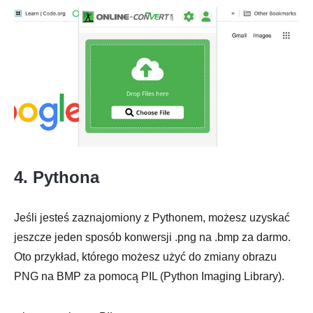
Krok 1.
Krok 2.
4. Pythona
Jeśli jesteś zaznajomiony z Pythonem, możesz uzyskać
Krok 3.
jeszcze jeden sposób konwersji .png na .bmp za darmo.
Oto przykład, którego możesz użyć do zmiany obrazu
PNG na BMP za pomocą PIL (Python Imaging Library).
Krok 4.