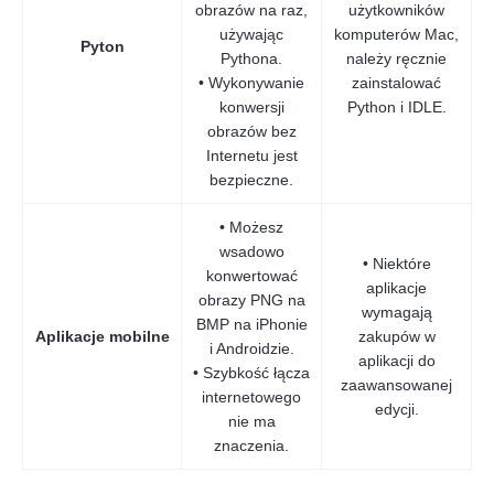
obrazów na raz,
użytkowników
używając
komputerów Mac,
Pyton
Pythona.
należy ręcznie
• Wykonywanie
zainstalować
konwersji
Python i IDLE.
obrazów bez
Internetu jest
bezpieczne.
• Możesz
wsadowo
• Niektóre
konwertować
aplikacje
obrazy PNG na
wymagają
BMP na iPhonie
Aplikacje mobilne
zakupów w
i Androidzie.
aplikacji do
• Szybkość łącza
zaawansowanej
internetowego
edycji.
nie ma
znaczenia.