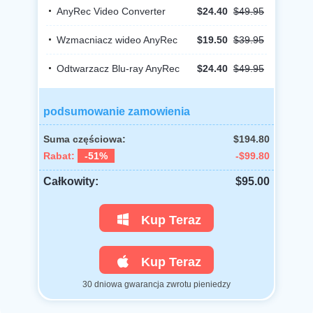
AnyRec Video Converter
$24.40
$49.95
Wzmacniacz wideo AnyRec
$19.50
$39.95
Odtwarzacz Blu-ray AnyRec
$24.40
$49.95
podsumowanie zamowienia
Suma częściowa:
$194.80
Rabat:
-51%
-$99.80
Całkowity:
$95.00
Kup Teraz
Kup Teraz
30 dniowa gwarancja zwrotu pieniedzy