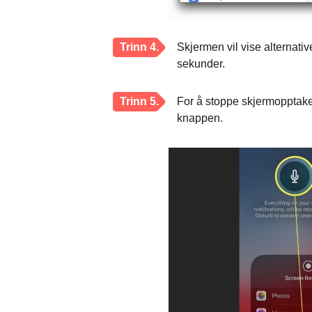
Trinn 4.
Skjermen vil vise alternativ
sekunder.
Trinn 5.
For å stoppe skjermopptaket
knappen.