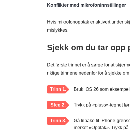
Konflikter med mikrofoninnstillinger
Hvis mikrofonopptak er aktivert under s
mislykkes.
Sjekk om du tar opp p
Det første trinnet er å sørge for at skjer
riktige trinnene nedenfor for å sjekke o
Trinn 1.
Bruk iOS 26 som eksempel. T
Steg 2.
Trykk på «pluss»-tegnet før 
Trinn 3.
Gå tilbake til iPhone-grens
merket «Opptak». Trykk på d