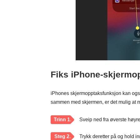
Fiks iPhone-skjermo
iPhones skjermopptaksfunksjon kan også
sammen med skjermen, er det mulig at mik
Trinn 1.
Sveip ned fra øverste høyre
Steg 2.
Trykk deretter på og hold i