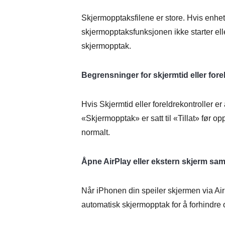
Skjermopptaksfilene er store. Hvis enhete
skjermopptaksfunksjonen ikke starter ell
skjermopptak.
Begrensninger for skjermtid eller fore
Hvis Skjermtid eller foreldrekontroller e
«Skjermopptak» er satt til «Tillat» før o
normalt.
Åpne AirPlay eller ekstern skjerm sam
Når iPhonen din speiler skjermen via AirP
automatisk skjermopptak for å forhindre 