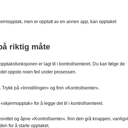
kjermopptak, men er opptatt av en annen app, kan opptaket
å riktig måte
mopptaksfunksjonen er lagt til i kontrollsenteret. Du kan følge de
m det oppsto noen feil under prosessen.
rykk på «Innstillinger» og finn «Kontrollsenter».
«skjermopptak» for å legge det til i kontrollsenteret.
esnittet og åpne «Kontrollsenter», finn den grå knappen, vanligv
en for å starte opptaket.