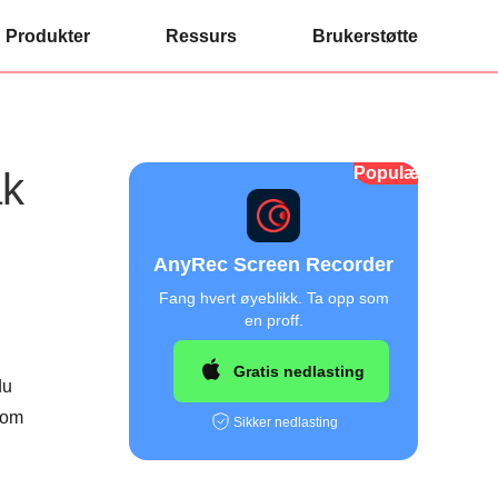
Produkter
Ressurs
Brukerstøtte
Populær
ak
AnyRec Screen Recorder
Fang hvert øyeblikk. Ta opp som
en proff.
Gratis nedlasting
du
 som
Sikker nedlasting