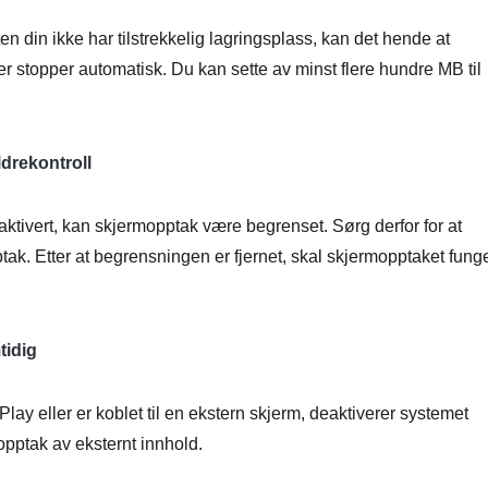
n din ikke har tilstrekkelig lagringsplass, kan det hende at
er stopper automatisk. Du kan sette av minst flere hundre MB til
ldrekontroll
r aktivert, kan skjermopptak være begrenset. Sørg derfor for at
pptak. Etter at begrensningen er fjernet, skal skjermopptaket fung
tidig
lay eller er koblet til en ekstern skjerm, deaktiverer systemet
opptak av eksternt innhold.