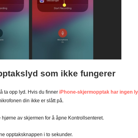
pptakslyd som ikke fungerer
 ta opp lyd. Hvis du finner
iPhone-skjermopptak har ingen l
rofonen din ikke er slått på.
 hjørne av skjermen for å åpne Kontrollsenteret.
nne opptaksknappen i to sekunder.