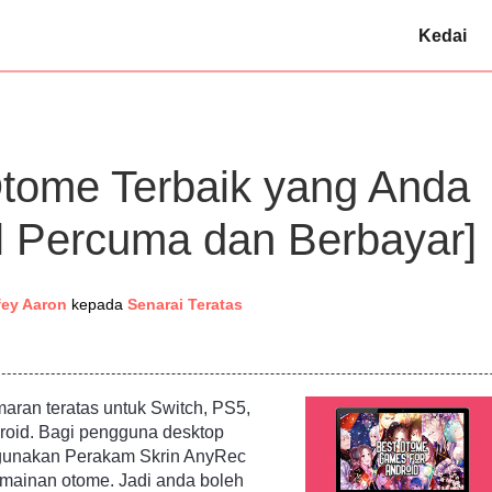
Kedai
tome Terbaik yang Anda
l Percuma dan Berbayar]
fey Aaron
kepada
Senarai Teratas
ran teratas untuk Switch, PS5,
roid. Bagi pengguna desktop
ggunakan Perakam Skrin AnyRec
rmainan otome. Jadi anda boleh