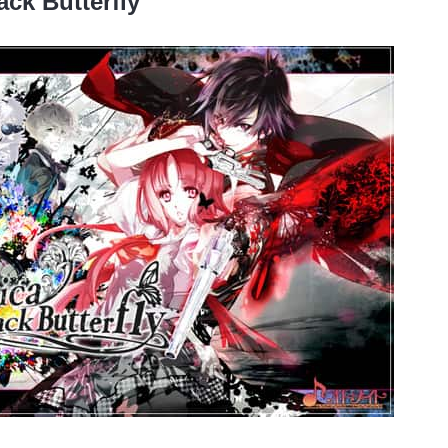
ack Butterfly