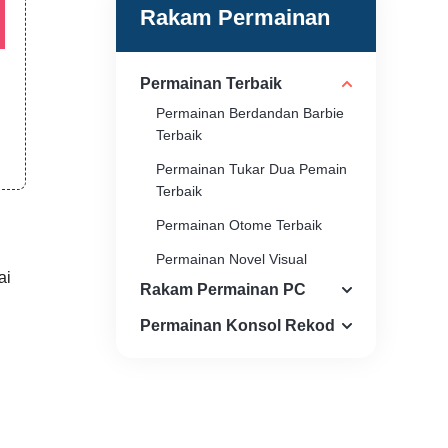
Rakam Permainan
Permainan Terbaik
Permainan Berdandan Barbie
Terbaik
Permainan Tukar Dua Pemain
Terbaik
Permainan Otome Terbaik
Permainan Novel Visual
ai
Terbaik
Rakam Permainan PC
Permainan seperti Terraria
Permainan Konsol Rekod