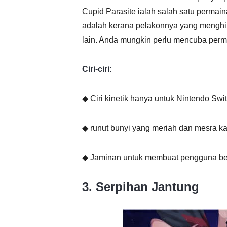
Cupid Parasite ialah salah satu permain
adalah kerana pelakonnya yang menghi
lain. Anda mungkin perlu mencuba perm
Ciri-ciri:
◆ Ciri kinetik hanya untuk Nintendo Swit
◆ runut bunyi yang meriah dan mesra k
◆ Jaminan untuk membuat pengguna be
3. Serpihan Jantung