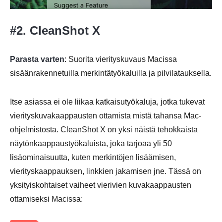
#2. CleanShot X
Parasta varten
: Suorita vierityskuvaus Macissa
sisäänrakennetuilla merkintätyökaluilla ja pilvilatauksella.
Itse asiassa ei ole liikaa katkaisutyökaluja, jotka tukevat
vierityskuvakaappausten ottamista mistä tahansa Mac-
ohjelmistosta. CleanShot X on yksi näistä tehokkaista
näytönkaappaustyökaluista, joka tarjoaa yli 50
lisäominaisuutta, kuten merkintöjen lisäämisen,
vierityskaappauksen, linkkien jakamisen jne. Tässä on
yksityiskohtaiset vaiheet vierivien kuvakaappausten
ottamiseksi Macissa:
Vaihe 1.