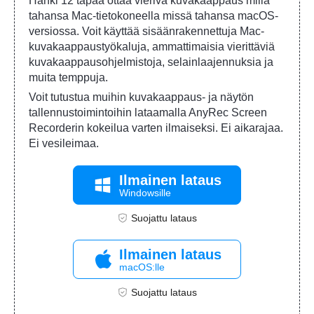
Hanki 12 tapaa ottaa vierivä kuvakaappaus millä
tahansa Mac-tietokoneella missä tahansa macOS-
versiossa. Voit käyttää sisäänrakennettuja Mac-
kuvakaappaustyökaluja, ammattimaisia vierittäviä
kuvakaappausohjelmistoja, selainlaajennuksia ja
muita temppuja.
Voit tutustua muihin kuvakaappaus- ja näytön
tallennustoimintoihin lataamalla AnyRec Screen
Recorderin kokeilua varten ilmaiseksi. Ei aikarajaa.
Ei vesileimaa.
Ilmainen lataus
Windowsille
Suojattu lataus
Ilmainen lataus
macOS:lle
Suojattu lataus