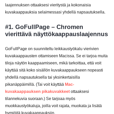
laajennuksen ottaaksesi vieritystä ja kokonaisia
kuvakaappauksia selaimessasi yhdellä napsautuksella.
#1. GoFullPage – Chromen
vierittävä näyttökaappauslaajennus
GoFullPage on suunniteltu leikkaustyökalu vierivien
kuvakaappausten ottamiseen Macissa. Se ei tarjoa muita
tiloja näytön kaappaamiseen, mikä tarkoittaa, että voit
käyttää sitä koko sisällön kuvakaappaukseen nopeasti
yhdellä napsautuksella tai yksinkertaisilla
pikanäppäimillä. (Tai voit käyttää
Mac-
kuvakaappauksen pikakuvakkeet
ottaaksesi
tilannekuvia suoraan.) Se tarjoaa myös
muokkaustyökaluja, joilla voit rajata, muokata ja lisätä
hymiöitä kuvakaappauksiin.