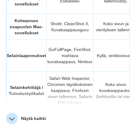
Esikatselu
tallennusta).
sovellukset
Kolmannen
Shottr, CleanShot X,
Koko sivun ja
osapuolen Mac-
Kuvakaappausguru
vierityksen tallennus.
sovellukset
GoFullPage, FireShot,
Selainlaajennukset
mahtava
Kyllä, verkkosivuille.
kuvakaappaus, Nimbus
Safari Web Inspector,
Chromen täysikokoinen
Koko sivun
Selainkehittäjä /
kaappaus, Firefoxin
kuvakaappauksia
Tulostustyökalut
sivun tallennus, Safarin
(kehitystila tai vienti).
PDF-tulostus
Näytä kaikki