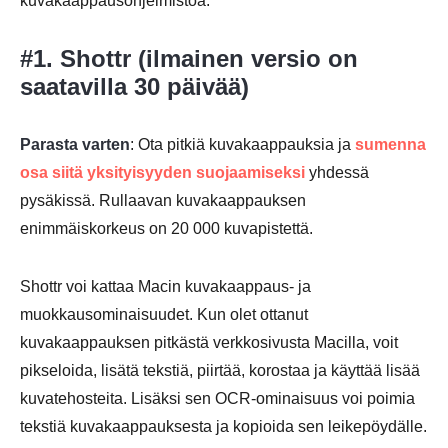
kuvakaappausohjelmistoa.
Vaihe 1.
#1. Shottr (ilmainen versio on
saatavilla 30 päivää)
Parasta varten
: Ota pitkiä kuvakaappauksia ja
sumenna
Vaihe 2.
osa siitä yksityisyyden suojaamiseksi
yhdessä
pysäkissä. Rullaavan kuvakaappauksen
enimmäiskorkeus on 20 000 kuvapistettä.
Vaihe 3.
Shottr voi kattaa Macin kuvakaappaus- ja
muokkausominaisuudet. Kun olet ottanut
kuvakaappauksen pitkästä verkkosivusta Macilla, voit
pikseloida, lisätä tekstiä, piirtää, korostaa ja käyttää lisää
Vaihe 4.
kuvatehosteita. Lisäksi sen OCR-ominaisuus voi poimia
tekstiä kuvakaappauksesta ja kopioida sen leikepöydälle.