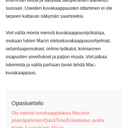
enemmän tietoa ja säilyttää alkuperäisen asettelun
suoraan. Useiden kuvakaappausten ottaminen ei ole
tarpeen kattavan näkymän saamiseksi.
Voit valita monia vieriviä kuvakaappaustyökaluja,
mukaan lukien Macin oletuskuvakaappausohjelmat,
selainlaajennukset, online-työkalut, kolmannen
osapuolen sovellukset ja paljon muuta. Voit jatkaa
lukemista ja valita parhaan tavan tehdä Mac-
kuvakaappaus.
Opasluettelo
Ota vieriviä kuvakaappauksia Macissa
pikanäppäimen/QuickTime/Esikatselun avulla
Hanki 3 suosituinta Macin