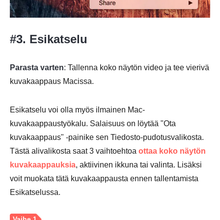
#3. Esikatselu
Parasta varten
: Tallenna koko näytön video ja tee vierivä
Vaihe 1.
kuvakaappaus Macissa.
Esikatselu voi olla myös ilmainen Mac-
kuvakaappaustyökalu. Salaisuus on löytää "Ota
kuvakaappaus" -painike sen Tiedosto-pudotusvalikosta.
Vaihe 2.
Tästä alivalikosta saat 3 vaihtoehtoa
ottaa koko näytön
kuvakaappauksia
, aktiivinen ikkuna tai valinta. Lisäksi
voit muokata tätä kuvakaappausta ennen tallentamista
Esikatselussa.
Vaihe 3.