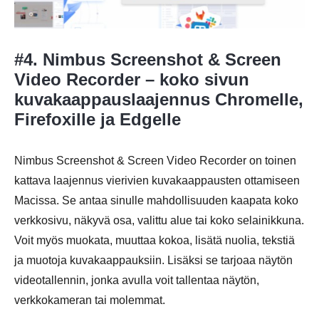
#4. Nimbus Screenshot & Screen
Video Recorder – koko sivun
kuvakaappauslaajennus Chromelle,
Firefoxille ja Edgelle
Nimbus Screenshot & Screen Video Recorder on toinen
kattava laajennus vierivien kuvakaappausten ottamiseen
Macissa. Se antaa sinulle mahdollisuuden kaapata koko
verkkosivu, näkyvä osa, valittu alue tai koko selainikkuna.
Voit myös muokata, muuttaa kokoa, lisätä nuolia, tekstiä
ja muotoja kuvakaappauksiin. Lisäksi se tarjoaa näytön
videotallennin, jonka avulla voit tallentaa näytön,
Vaihe 1.
verkkokameran tai molemmat.