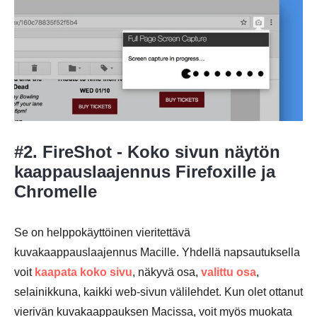
Vaihe 2.
Vaihe 3.
#2. FireShot - Koko sivun näytön
kaappauslaajennus Firefoxille ja
Vaihe 4.
Chromelle
Se on helppokäyttöinen vieritettävä
kuvakaappauslaajennus Macille. Yhdellä napsautuksella
voit
kaapata koko sivu
, näkyvä osa,
valittu osa
,
selainikkuna, kaikki web-sivun välilehdet. Kun olet ottanut
vierivän kuvakaappauksen Macissa, voit myös muokata