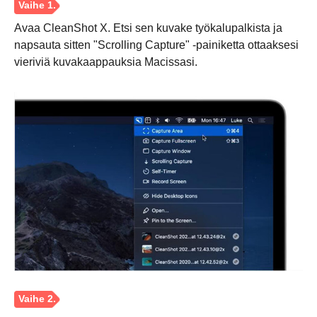
Avaa CleanShot X. Etsi sen kuvake työkalupalkista ja
napsauta sitten "Scrolling Capture" -painiketta ottaaksesi
vieriviä kuvakaappauksia Macissasi.
Vaihe 2.
Vaihe 3.
Vaihe 4.