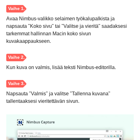
Avaa Nimbus-valikko selaimen työkalupalkista ja
napsauta "Koko sivu" tai "Valitse ja vieritä" saadaksesi
tarkemmat hallinnan Macin koko sivun
Vaihe 2.
kuvakaappaukseen.
Kun kuva on valmis, lisää teksti Nimbus-editorilla.
Vaihe 3.
Napsauta "Valmis" ja valitse "Tallenna kuvana"
tallentaaksesi vieritettävän sivun.