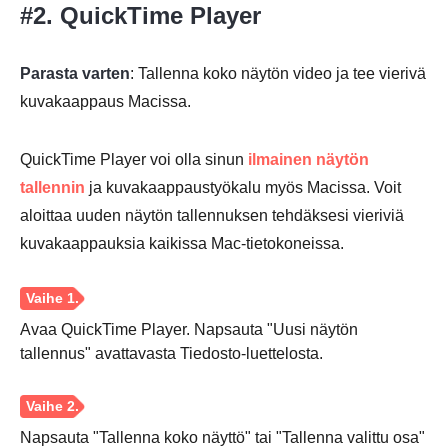
#2. QuickTime Player
Parasta varten
: Tallenna koko näytön video ja tee vierivä
Vaihe 2.
kuvakaappaus Macissa.
QuickTime Player voi olla sinun
ilmainen näytön
tallennin
ja kuvakaappaustyökalu myös Macissa. Voit
aloittaa uuden näytön tallennuksen tehdäksesi vieriviä
Vaihe 3.
kuvakaappauksia kaikissa Mac-tietokoneissa.
Vaihe 4.
Avaa QuickTime Player. Napsauta "Uusi näytön
tallennus" avattavasta Tiedosto-luettelosta.
Napsauta "Tallenna koko näyttö" tai "Tallenna valittu osa"