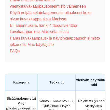
vierityskuvakaappausohjelmisto vaiheineen
Käytä neljää selainlaajennusta ottaaksesi koko
sivun kuvakaappauksia Macissa
Ei laajennuksia, hanki 4 tapaa vierittää
kuvakaappauksia Mac-selaimissa
Paras kuvakaappaus- ja näytönkaappausohjelmisto
jokaiselle Mac-käyttäjälle
FAQs
Vierivän näyttökuva
Kategoria
Työkalut
tuki
Sisäänrakennetut
Vaihto + Komento + 5,
Rajoitettu (ei natiivia
Mac-
QuickTime Player,
vierityksen
pikakuvakkeet ja -