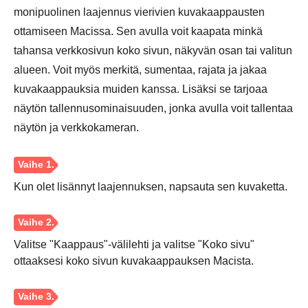
monipuolinen laajennus vierivien kuvakaappausten
ottamiseen Macissa. Sen avulla voit kaapata minkä
tahansa verkkosivun koko sivun, näkyvän osan tai valitun
alueen. Voit myös merkitä, sumentaa, rajata ja jakaa
kuvakaappauksia muiden kanssa. Lisäksi se tarjoaa
näytön tallennusominaisuuden, jonka avulla voit tallentaa
Vaihe 1.
näytön ja verkkokameran.
Kun olet lisännyt laajennuksen, napsauta sen kuvaketta.
Vaihe 2.
Valitse "Kaappaus"-välilehti ja valitse "Koko sivu"
ottaaksesi koko sivun kuvakaappauksen Macista.
Vaihe 3.