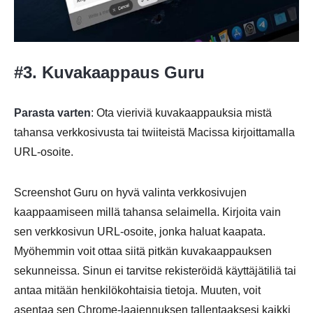
#3. Kuvakaappaus Guru
Parasta varten
: Ota vieriviä kuvakaappauksia mistä
tahansa verkkosivusta tai twiiteistä Macissa kirjoittamalla
URL-osoite.
Screenshot Guru on hyvä valinta verkkosivujen
kaappaamiseen millä tahansa selaimella. Kirjoita vain
sen verkkosivun URL-osoite, jonka haluat kaapata.
Myöhemmin voit ottaa siitä pitkän kuvakaappauksen
sekunneissa. Sinun ei tarvitse rekisteröidä käyttäjätiliä tai
antaa mitään henkilökohtaisia tietoja. Muuten, voit
asentaa sen Chrome-laajennuksen tallentaaksesi kaikki