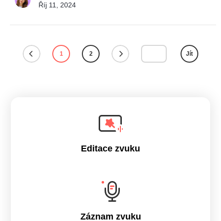
Říj 11, 2024
1
2
Jít
Editace zvuku
Záznam zvuku