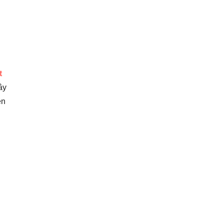
t
ây
ên