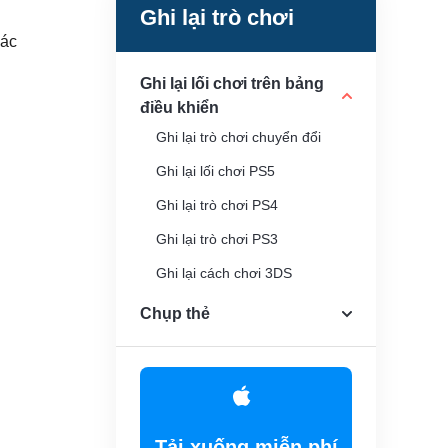
Ghi lại trò chơi
các
Ghi lại lối chơi trên bảng
điều khiển
Ghi lại trò chơi chuyển đổi
Ghi lại lối chơi PS5
Ghi lại trò chơi PS4
Ghi lại trò chơi PS3
Ghi lại cách chơi 3DS
Ghi lại trò chơi Wii
Chụp thẻ
Ghi lại Xbox Series X
Ghi lại lối chơi trên bảng điều
khiển
Tải xuống miễn phí