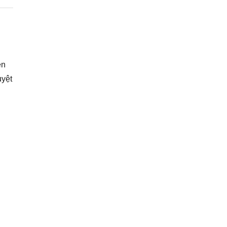
ên
uyệt